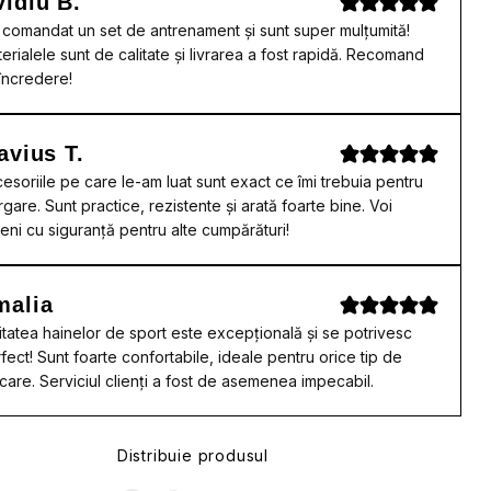
idiu B.
comandat un set de antrenament și sunt super mulțumită!
erialele sunt de calitate și livrarea a fost rapidă. Recomand
încredere!
avius T.
esoriile pe care le-am luat sunt exact ce îmi trebuia pentru
rgare. Sunt practice, rezistente și arată foarte bine. Voi
eni cu siguranță pentru alte cumpărături!
malia
itatea hainelor de sport este excepțională și se potrivesc
fect! Sunt foarte confortabile, ideale pentru orice tip de
care. Serviciul clienți a fost de asemenea impecabil.
Distribuie produsul