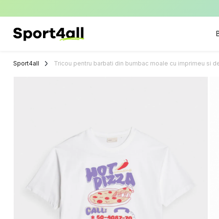
Sport4all
Impartaseste
Pasiunea Pentru
Sport4all
Tricou pentru barbati din bumbac moale cu imprimeu si d
Sport