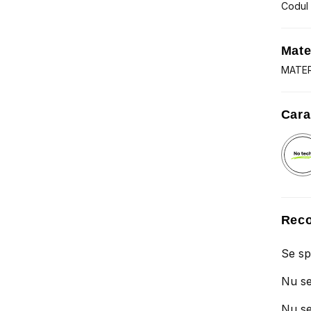
Codul
Mate
MATER
Cara
Reco
Se sp
Nu se
Nu se