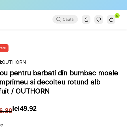
0
eri!
:
OUTHORN
cou pentru barbati din bumbac moale
imprimeu si decolteu rotund alb
fuit / OUTHORN
lei
49.92
6.80
țul
țul
ial
ent
re