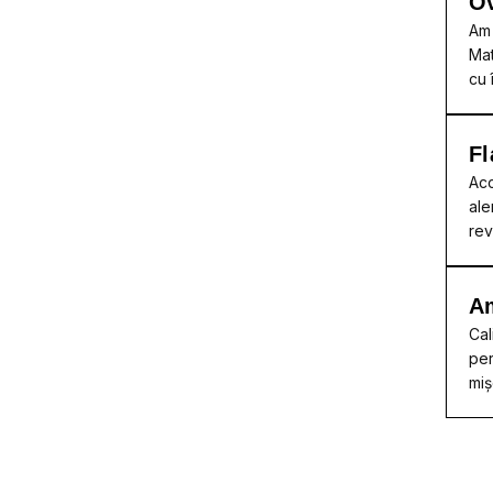
Ov
Am 
Mat
cu 
Fl
Acc
ale
rev
A
Cal
per
miș