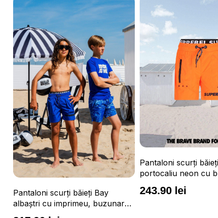
Pantaloni scurți băieți Vulcano
portocaliu neon cu buzunare cu
fermoar, impermeabili și talie
243.90 lei
Pantaloni scurți băie
ajustabilă
e,
albaștri cu buzunare
fermoar, impermeabili 