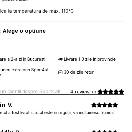
lca la temperatura de max. 110°C
:
Alege o optiune
rare a 2-a zi in Bucuresti
Livrare 1-3 zile in provincie
uceri extra prin Sport4all
30 de zile retur
b
un clientii despre Sport4all
4 review-uri
in V.
etul a fost livrat si totul este in regula, va multumesc frumos!