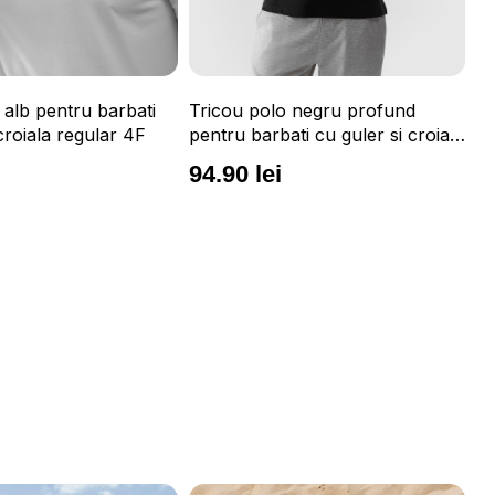
 alb pentru barbati
Tricou polo negru profund
Tr
croiala regular 4F
pentru barbati cu guler si croiala
ba
regular 4F
re
94.90 lei
9