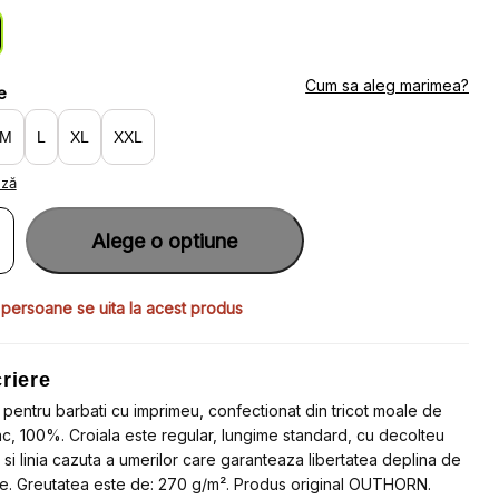
:
:
9.92.
6.80.
Cum sa aleg marimea?
e
M
L
XL
XXL
ază
ate
u
Alege o optiune
u
ti
ac
 persoane se uita la acest produs
e
meu
riere
teu
d
 pentru barbati cu imprimeu, confectionat din tricot moale de
, 100%. Croiala este regular, lungime standard, cu decolteu
t
 si linia cazuta a umerilor care garanteaza libertatea deplina de
HORN
e. Greutatea este de: 270 g/m². Produs original OUTHORN.