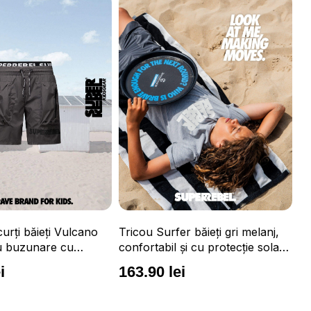
r băieți gri melanj,
Tr
și cu protecție solară
mă
pr
i
1
Tricou Surfer băieți portocaliu
neon, confortabil și cu protecție
solară UPF 50+