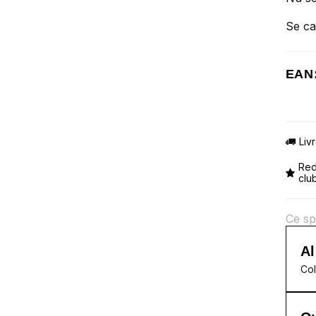
Se ca
EAN
Liv
Red
clu
Ce sp
Al
Col