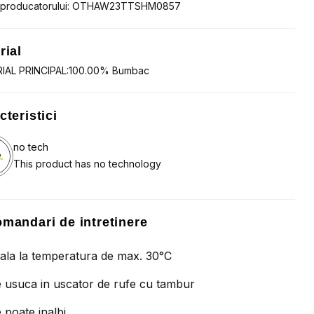
 producatorului: OTHAW23TTSHM0857
rial
IAL PRINCIPAL:100.00% Bumbac
cteristici
no tech
This product has no technology
mandari de intretinere
ala la temperatura de max. 30°C
 usuca in uscator de rufe cu tambur
 poate inalbi