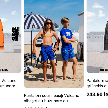
Tricou Surfe
Pantaloni scurți băieți Vulcano
confortabil 
gri închis cu buzunare cu
UPF 50+
fermoar, impermeabili și talie
163.90 le
243.90 lei
ți Vulcano
ajustabilă
 cu
și talie