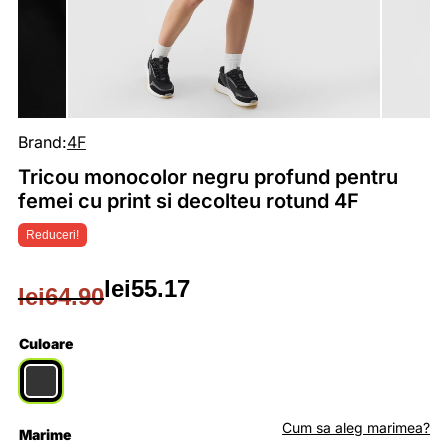
Brand:
4F
Tricou monocolor negru profund pentru
femei cu print si decolteu rotund 4F
Reduceri!
lei
55.17
lei
64.90
Prețul
Prețul
inițial
curent
Culoare
a
este:
fost:
lei55.17.
Cum sa aleg marimea?
Marime