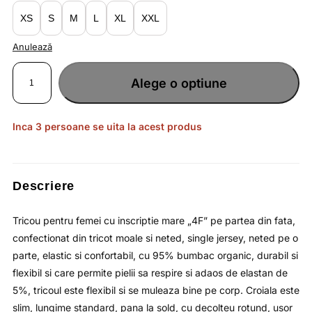
lei64.90.
XS
S
M
L
XL
XXL
Anulează
Cantitate
Tricou
Alege o optiune
monocolor
negru
profund
pentru
femei
cu
Inca 3 persoane se uita la acest produs
print
si
decolteu
rotund
4F
Descriere
Tricou pentru femei cu inscriptie mare „4F” pe partea din fata,
confectionat din tricot moale si neted, single jersey, neted pe o
parte, elastic si confortabil, cu 95% bumbac organic, durabil si
flexibil si care permite pielii sa respire si adaos de elastan de
5%, tricoul este flexibil si se muleaza bine pe corp. Croiala este
slim, lungime standard, pana la sold, cu decolteu rotund, usor