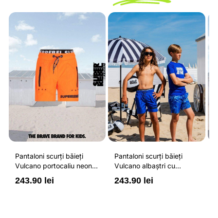
Pantaloni scurți băieți
Pantaloni scurți băieți
P
Vulcano portocaliu neon
Vulcano albaștri cu
V
cu buzunare cu fermoar,
buzunare cu fermoar,
b
243.90 lei
243.90 lei
2
impermeabili și talie
impermeabili și talie
i
ajustabilă
ajustabilă
a