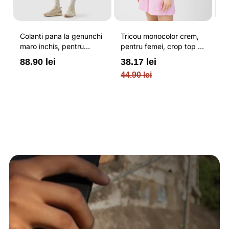
Colanti pana la genunchi
Tricou monocolor crem,
Pa
maro inchis, pentru
pentru femei, crop top si
b
femei, cu striatii si
croiala slim 4F
pe
88.90 lei
38.17 lei
3
cusaturi plate 4F
O
44.90 lei
PL
re