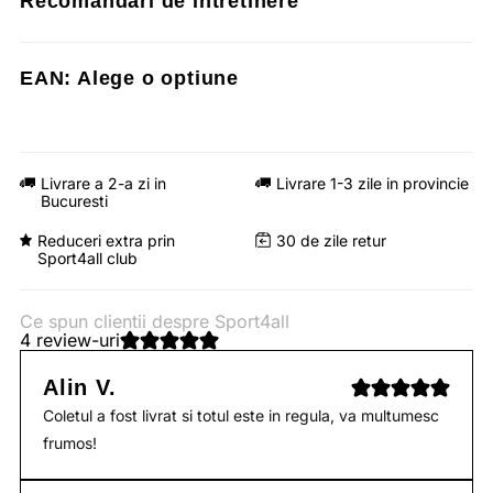
Recomandari de intretinere
EAN:
Alege o optiune
Livrare a 2-a zi in
Livrare 1-3 zile in provincie
Bucuresti
Reduceri extra prin
30 de zile retur
Sport4all club
Ce spun clientii despre Sport4all
4 review-uri
Alin V.
Coletul a fost livrat si totul este in regula, va multumesc
frumos!