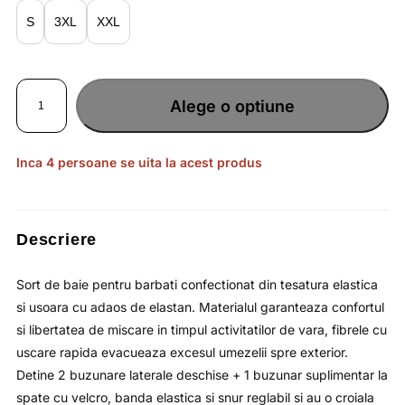
lei112.90.
S
3XL
XXL
Cantitate
Sort
Alege o optiune
de
baie
pentru
barbati
cu
uscare
Inca 4 persoane se uita la acest produs
rapida
si
buzunar
cu
velcro
/
4F
Descriere
Sort de baie pentru barbati confectionat din tesatura elastica
si usoara cu adaos de elastan. Materialul garanteaza confortul
si libertatea de miscare in timpul activitatilor de vara, fibrele cu
uscare rapida evacueaza excesul umezelii spre exterior.
Detine 2 buzunare laterale deschise + 1 buzunar suplimentar la
spate cu velcro, banda elastica si snur reglabil si au o croiala