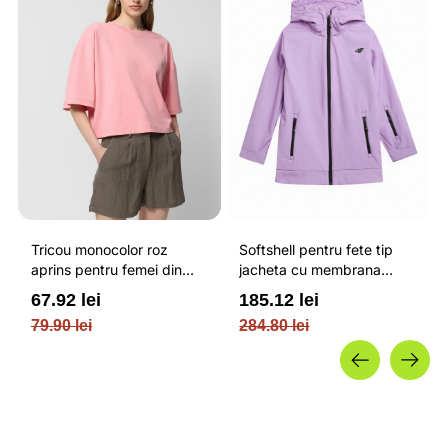
Tricou monocolor roz
Softshell pentru fete tip
aprins pentru femei din
jacheta cu membrana
bumbac si cu croiala boxy
impermeabila NEODRY 5
67.92 lei
185.12 lei
OUTHORN
000 si permis de schi roz /
79.90 lei
284.80 lei
4F JUNIOR