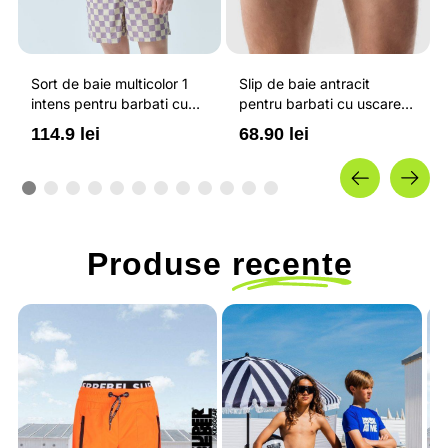
Sort de baie multicolor 1
Slip de baie antracit
intens pentru barbati cu
pentru barbati cu uscare
croiala oversize si snur
rapida si snur reglabil 4F
114.9 lei
68.90 lei
reglabil in talie OUTHORN
Produse
recente