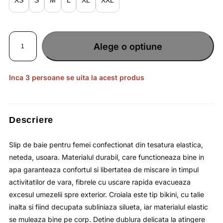
Cantitate
Slip
Alege o optiune
de
baie
pentru
femei
cu
talie
Inca 3 persoane se uita la acest produs
inalta
/
4F
Descriere
Slip de baie pentru femei confectionat din tesatura elastica,
neteda, usoara. Materialul durabil, care functioneaza bine in
apa garanteaza confortul si libertatea de miscare in timpul
activitatilor de vara, fibrele cu uscare rapida evacueaza
excesul umezelii spre exterior. Croiala este tip bikini, cu talie
inalta si fiind decupata subliniaza silueta, iar materialul elastic
se muleaza bine pe corp. Detine dublura delicata la atingere