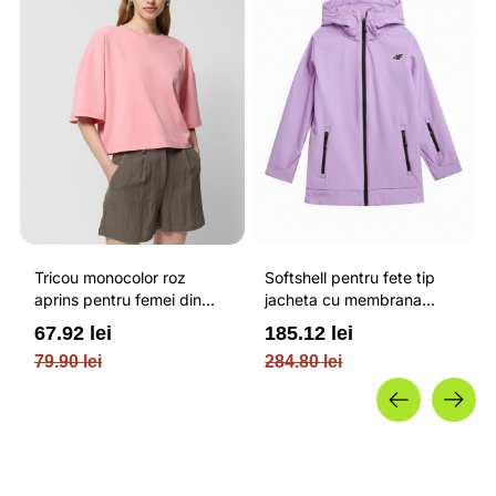
Tricou monocolor roz
Softshell pentru fete tip
aprins pentru femei din
jacheta cu membrana
bumbac si cu croiala boxy
impermeabila NEODRY 5
67.92 lei
185.12 lei
OUTHORN
000 si permis de schi roz /
79.90 lei
284.80 lei
4F JUNIOR