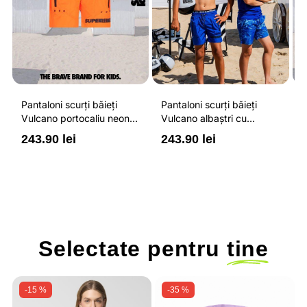
Pantaloni scurți băieți
Pantaloni scurți băieți
P
Vulcano portocaliu neon
Vulcano albaștri cu
V
cu buzunare cu fermoar,
buzunare cu fermoar,
b
243.90 lei
243.90 lei
2
impermeabili și talie
impermeabili și talie
i
ajustabilă
ajustabilă
a
Selectate pentru
tine
-15 %
-35 %