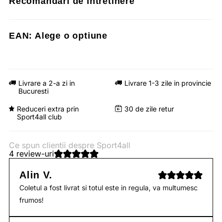
Recomandari de intretinere
EAN:
Alege o optiune
Livrare a 2-a zi in
Livrare 1-3 zile in provincie
Bucuresti
Reduceri extra prin
30 de zile retur
Sport4all club
Ce spun clientii despre Sport4all
4 review-uri
Alin V.
Coletul a fost livrat si totul este in regula, va multumesc
frumos!