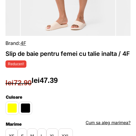
Brand:
4F
Slip de baie pentru femei cu talie inalta / 4F
Reduceri!
lei
47.39
lei
72.90
Prețul
Prețul
inițial
curent
Culoare
a
este:
fost:
lei47.39.
Cum sa aleg marimea?
Marime
lei72.90.
XS
S
M
L
XL
XXL