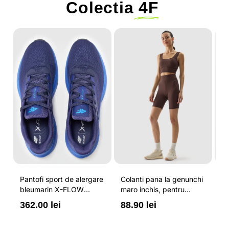
Colectia
4F
-
Pantofi sport de alergare
Colanti pana la genunchi
Tr
bleumarin X-FLOW
maro inchis, pentru
pe
pentru barbati cu brant
femei, cu striatii si
cr
362.00 lei
88.90 lei
3
ORTHOLITE® HYBRID
cusaturi plate 4F
44
PLUS si elemente