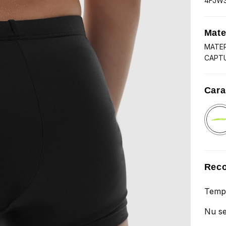
4FJW
Mate
MATER
CAPTU
Cara
Reco
Tempe
Nu se