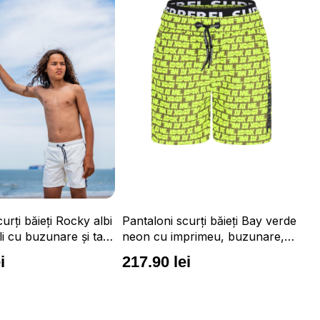
urți băieți Rocky albi
Pantaloni scurți băieți Bay verde
Pa
i cu buzunare și talie
neon cu imprimeu, buzunare,
al
impermeabili și talie ajustabilă
im
i
217.90 lei
2