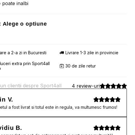
 poate inalbi
:
Alege o optiune
rare a 2-a zi in Bucuresti
Livrare 1-3 zile in provincie
uceri extra prin Sport4all
30 de zile retur
b
un clientii despre Sport4all
4 review-uri
in V.
etul a fost livrat si totul este in regula, va multumesc frumos!
idiu B.