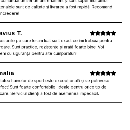
comandat un set de antrenament și sunt super mulțumită!
erialele sunt de calitate și livrarea a fost rapidă. Recomand
încredere!
avius T.
esoriile pe care le-am luat sunt exact ce îmi trebuia pentru
rgare. Sunt practice, rezistente și arată foarte bine. Voi
eni cu siguranță pentru alte cumpărături!
malia
itatea hainelor de sport este excepțională și se potrivesc
fect! Sunt foarte confortabile, ideale pentru orice tip de
care. Serviciul clienți a fost de asemenea impecabil.