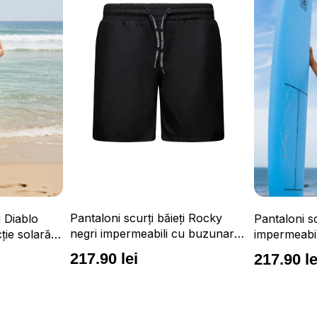
Pantaloni scurți băieți Rocky
i Diablo
Pantaloni sc
negri impermeabili cu buzunare
cție solară
impermeabil
și talie ajustabilă
ajustabilă
217.90 lei
217.90 le