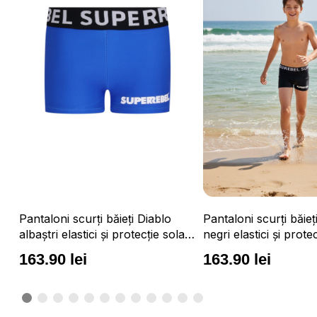
ru
Pantaloni scurți băieți Diablo
Pantaloni scurți băieț
albaștri elastici și protecție solară
negri elastici și prote
UPF 50+
UPF 50+
163.90 lei
163.90 lei