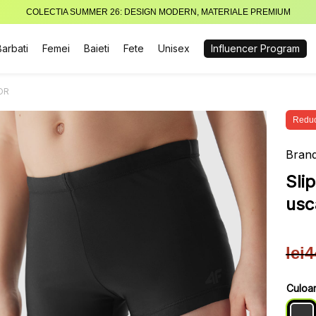
COLECTIA SUMMER 26: DESIGN MODERN, MATERIALE PREMIUM
Barbati
Femei
Baieti
Fete
Unisex
Influencer Program
IOR
Reduc
Brand
Sli
usc
lei
4
Pre
Pre
iniț
cur
Culoa
a
este