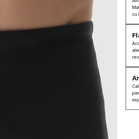
Am 
Mat
cu 
Fl
Acc
ale
rev
A
Cal
per
miș