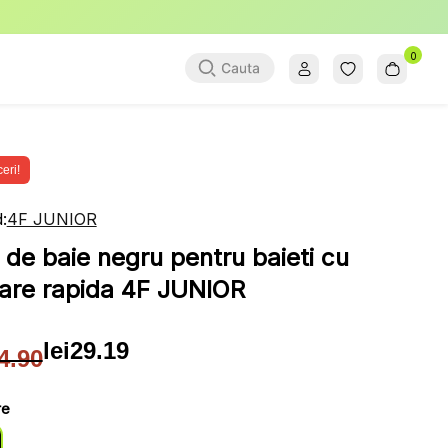
0
eri!
:
4F JUNIOR
p de baie negru pentru baieti cu
are rapida 4F JUNIOR
lei
29.19
4.90
țul
țul
ial
ent
re
: