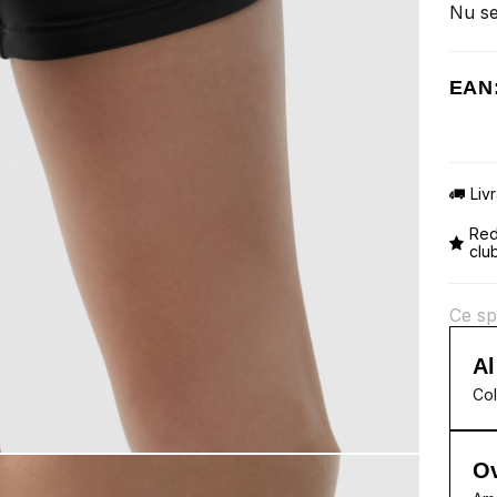
Nu se
EAN
Liv
Red
clu
Ce sp
Al
Col
Ov