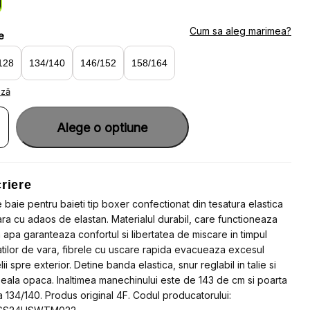
:
9.19.
4.90.
Cum sa aleg marimea?
e
128
134/140
146/152
158/164
ază
ate
Alege o optiune
u
u
riere
e
e baie pentru baieti tip boxer confectionat din tesatura elastica
a
ara cu adaos de elastan. Materialul durabil, care functioneaza
OR
n apa garanteaza confortul si libertatea de miscare in timpul
tatilor de vara, fibrele cu uscare rapida evacueaza excesul
i spre exterior. Detine banda elastica, snur reglabil in talie si
eala opaca. Inaltimea manechinului este de 143 de cm si poarta
 134/140. Produs original 4F. Codul producatorului: