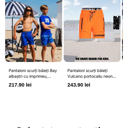
Pantaloni scurți băieți
Pantaloni scurți băieți
P
Vulcano portocaliu neon
Vulcano albaștri cu
V
cu buzunare cu fermoar,
buzunare cu fermoar,
b
243.90 lei
243.90 lei
2
impermeabili și talie
impermeabili și talie
i
ajustabilă
ajustabilă
a