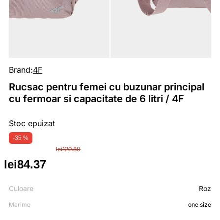
Brand:
4F
Rucsac pentru femei cu buzunar principal
cu fermoar si capacitate de 6 litri / 4F
Stoc epuizat
-35 %
lei
129.80
lei
84.37
Prețul
Prețul
inițial
curent
Culoare
Roz
Marime
one size
a
este: