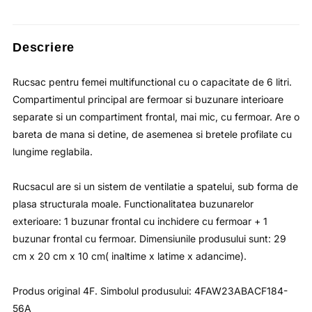
fost:
lei84.37.
lei129.80.
Descriere
Rucsac pentru femei multifunctional cu o capacitate de 6 litri.
Compartimentul principal are fermoar si buzunare interioare
separate si un compartiment frontal, mai mic, cu fermoar. Are o
bareta de mana si detine, de asemenea si bretele profilate cu
lungime reglabila.
Rucsacul are si un sistem de ventilatie a spatelui, sub forma de
plasa structurala moale. Functionalitatea buzunarelor
exterioare: 1 buzunar frontal cu inchidere cu fermoar + 1
buzunar frontal cu fermoar. Dimensiunile produsului sunt: 29
cm x 20 cm x 10 cm( inaltime x latime x adancime).
Produs original 4F. Simbolul produsului: 4FAW23ABACF184-
56A