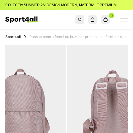
COLECTIA SUMMER 26: DESIGN MODERN, MATERIALE PREMIUM
0
Sport4all
Impartaseste
Pasiunea Pentru
Sport4all
Rucsac pentru femei cu buzunar principal cu fermoar si capacit
Sport