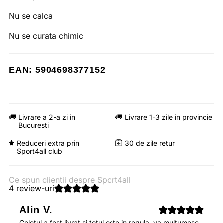
Nu se calca
Nu se curata chimic
EAN: 5904698377152
Livrare a 2-a zi in
Livrare 1-3 zile in provincie
Bucuresti
Reduceri extra prin
30 de zile retur
Sport4all club
Ce spun clientii despre Sport4all
4 review-uri
Alin V.
Coletul a fost livrat si totul este in regula, va multumesc