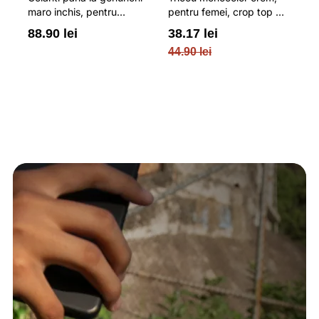
maro inchis, pentru
pentru femei, crop top si
b
re
femei, cu striatii si
croiala slim 4F
pe
88.90 lei
38.17 lei
3
cusaturi plate 4F
O
44.90 lei
PL
re