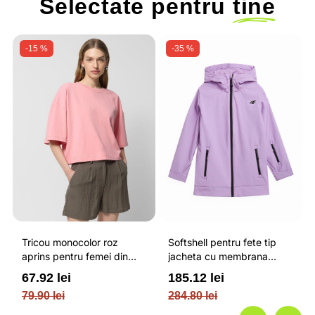
Selectate pentru
tine
-15 %
-35 %
Tricou monocolor roz
Softshell pentru fete tip
aprins pentru femei din
jacheta cu membrana
bumbac si cu croiala boxy
impermeabila NEODRY 5
67.92 lei
185.12 lei
OUTHORN
000 si permis de schi roz /
79.90 lei
284.80 lei
4F JUNIOR