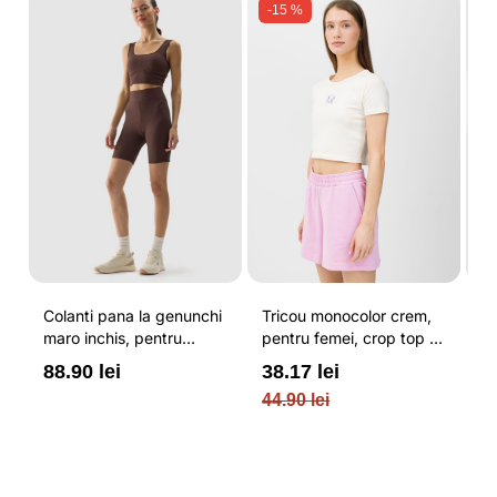
-15 %
Colanti pana la genunchi
Tricou monocolor crem,
Pa
u
maro inchis, pentru
pentru femei, crop top si
b
femei, cu striatii si
croiala slim 4F
pe
88.90 lei
38.17 lei
3
N
cusaturi plate 4F
O
44.90 lei
PL
re