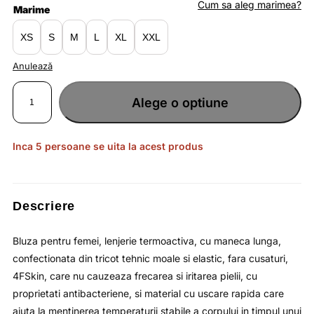
fost:
lei138.50.
Cum sa aleg marimea?
Marime
lei213.08.
XS
S
M
L
XL
XXL
Anulează
Cantitate
Polar
Alege o optiune
pentru
femei
,bluza
termoactiva,
din
tricot
Inca 5 persoane se uita la acest produs
moale
si
elastic
si
cu
uscare
rapida
Descriere
/
4F
Bluza pentru femei, lenjerie termoactiva, cu maneca lunga,
confectionata din tricot tehnic moale si elastic, fara cusaturi,
4FSkin, care nu cauzeaza frecarea si iritarea pielii, cu
proprietati antibacteriene, si material cu uscare rapida care
ajuta la mentinerea temperaturii stabile a corpului in timpul unui