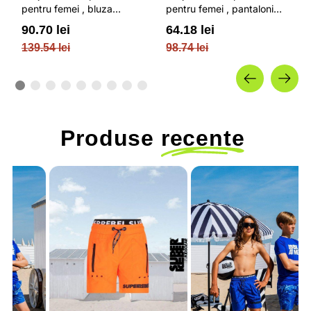
pentru femei , bluza
pentru femei , pantaloni
termoactiva, din tricot
termoactivi, cu uscare
90.70 lei
64.18 lei
elastic cu uscare rapida si
rapida si banda elastica in
139.54 lei
98.74 lei
cusaturi plate / OUTHORN
talie negri / OUTHORN
Produse
recente