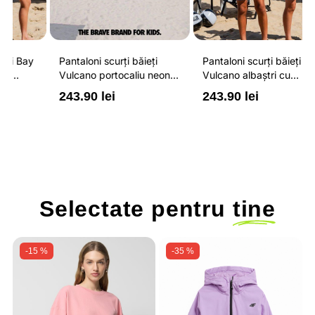
Pantaloni scurți băieți
Pantaloni scurți băieți
P
Vulcano portocaliu neon
Vulcano albaștri cu
V
cu buzunare cu fermoar,
buzunare cu fermoar,
b
243.90 lei
243.90 lei
2
impermeabili și talie
impermeabili și talie
i
ajustabilă
ajustabilă
a
Selectate pentru
tine
-15 %
-35 %