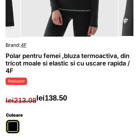
Brand:
4F
Polar pentru femei ,bluza termoactiva, din
tricot moale si elastic si cu uscare rapida /
4F
Reduceri!
lei
138.50
lei
213.08
Prețul
Prețul
inițial
curent
Culoare
a
este: