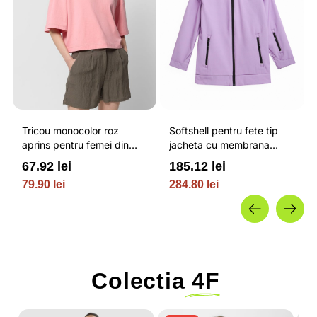
Tricou monocolor roz
Softshell pentru fete tip
aprins pentru femei din
jacheta cu membrana
bumbac si cu croiala boxy
impermeabila NEODRY 5
67.92 lei
185.12 lei
OUTHORN
000 si permis de schi roz /
79.90 lei
284.80 lei
4F JUNIOR
Colectia
4F