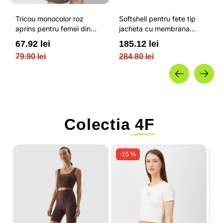
Tricou monocolor roz
Softshell pentru fete tip
aprins pentru femei din
jacheta cu membrana
bumbac si cu croiala boxy
impermeabila NEODRY 5
67.92 lei
185.12 lei
OUTHORN
000 si permis de schi roz /
79.90 lei
284.80 lei
4F JUNIOR
Colectia
4F
-15 %