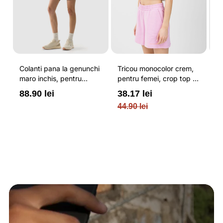
Colanti pana la genunchi
Tricou monocolor crem,
Pa
u
maro inchis, pentru
pentru femei, crop top si
b
femei, cu striatii si
croiala slim 4F
pe
88.90 lei
38.17 lei
3
N
cusaturi plate 4F
O
44.90 lei
PL
re