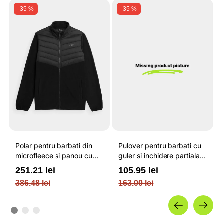
-35 %
-35 %
Polar pentru barbati din
Pulover pentru barbati cu
microfleece si panou cu
guler si inchidere partiala
puf sintetic / 4F
cu fermoar / OUTHORN
251.21 lei
105.95 lei
386.48 lei
163.00 lei