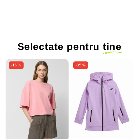
ajustabilă
ajustabilă
a
Selectate pentru
tine
-15 %
-35 %