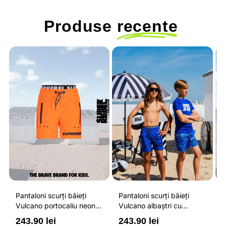
Produse
recente
Pantaloni scurți băieți
Pantaloni scurți băieți
P
Vulcano portocaliu neon
Vulcano albaștri cu
V
cu buzunare cu fermoar,
buzunare cu fermoar,
b
243.90 lei
243.90 lei
2
impermeabili și talie
impermeabili și talie
i