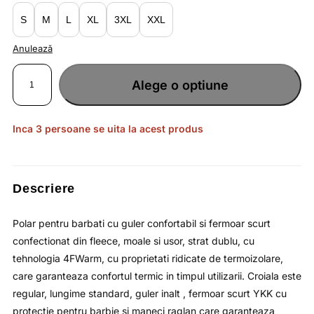
lei135.56.
S
M
L
XL
3XL
XXL
Anulează
Cantitate
Polar
Alege o optiune
pentru
barbati
din
fleece
moale
cu
Inca 3 persoane se uita la acest produs
guler
inalt
si
fermoar
scurt
/
4F
Descriere
Polar pentru barbati cu guler confortabil si fermoar scurt
confectionat din fleece, moale si usor, strat dublu, cu
tehnologia 4FWarm, cu proprietati ridicate de termoizolare,
care garanteaza confortul termic in timpul utilizarii. Croiala este
regular, lungime standard, guler inalt , fermoar scurt YKK cu
protectie pentru barbie si maneci raglan care garanteaza