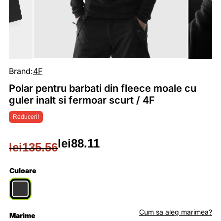
Brand:
4F
Polar pentru barbati din fleece moale cu
guler inalt si fermoar scurt / 4F
Reduceri!
lei
88.11
lei
135.56
Prețul
Prețul
inițial
curent
Culoare
a
este:
fost:
lei88.11.
Cum sa aleg marimea?
Marime