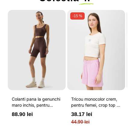
-15 %
Colanti pana la genunchi
Tricou monocolor crem,
Pa
maro inchis, pentru
pentru femei, crop top si
b
femei, cu striatii si
croiala slim 4F
pe
88.90 lei
38.17 lei
3
cusaturi plate 4F
O
44.90 lei
PL
re