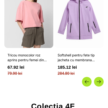
Tricou monocolor roz
Softshell pentru fete tip
aprins pentru femei din
jacheta cu membrana
bumbac si cu croiala boxy
impermeabila NEODRY 5
67.92 lei
185.12 lei
OUTHORN
000 si permis de schi roz /
79.90 lei
284.80 lei
4F JUNIOR
Colectia
4F