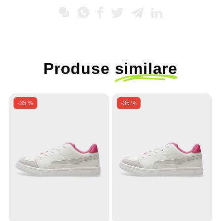
Produse
similare
-35 %
-35 %