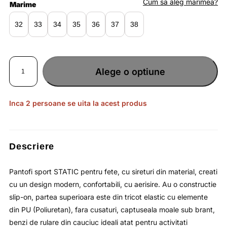
fost:
lei139.17.
Cum sa aleg marimea?
Marime
lei214.10.
32
33
34
35
36
37
38
Cantitate
Pantofi
Alege o optiune
sport
STATIC
pentru
fete
din
tricot
Inca 2 persoane se uita la acest produs
elastic
si
elemente
reflectorizante
/
4F
JUNIOR
Descriere
Pantofi sport STATIC pentru fete, cu sireturi din material, creati
cu un design modern, confortabili, cu aerisire. Au o constructie
slip-on, partea superioara este din tricot elastic cu elemente
din PU (Poliuretan), fara cusaturi, captuseala moale sub brant,
benzi de rulare din cauciuc ideali atat pentru activitati