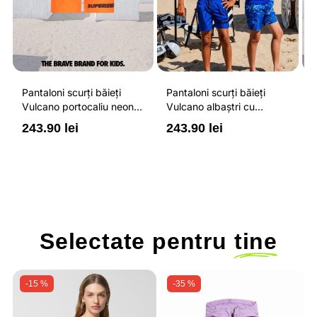
Pantaloni scurți băieți
Pantaloni scurți băieți
P
Vulcano portocaliu neon
Vulcano albaștri cu
V
cu buzunare cu fermoar,
buzunare cu fermoar,
b
243.90 lei
243.90 lei
2
impermeabili și talie
impermeabili și talie
i
ajustabilă
ajustabilă
a
Selectate pentru
tine
-15 %
-35 %