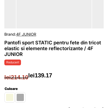
Brand:
4F JUNIOR
Pantofi sport STATIC pentru fete din tricot
elastic si elemente reflectorizante / 4F
JUNIOR
Reduceri!
lei
139.17
lei
214.10
Prețul
Prețul
inițial
curent
Culoare
a
este: