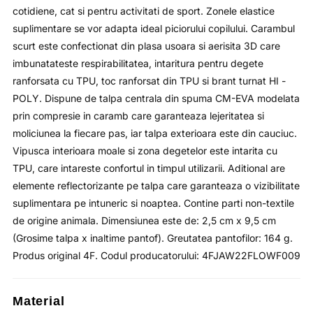
cotidiene, cat si pentru activitati de sport. Zonele elastice
suplimentare se vor adapta ideal piciorului copilului. Carambul
scurt este confectionat din plasa usoara si aerisita 3D care
imbunatateste respirabilitatea, intaritura pentru degete
ranforsata cu TPU, toc ranforsat din TPU si brant turnat HI -
POLY. Dispune de talpa centrala din spuma CM-EVA modelata
prin compresie in caramb care garanteaza lejeritatea si
moliciunea la fiecare pas, iar talpa exterioara este din cauciuc.
Vipusca interioara moale si zona degetelor este intarita cu
TPU, care intareste confortul in timpul utilizarii. Aditional are
elemente reflectorizante pe talpa care garanteaza o vizibilitate
suplimentara pe intuneric si noaptea. Contine parti non-textile
de origine animala. Dimensiunea este de: 2,5 cm x 9,5 cm
(Grosime talpa x inaltime pantof). Greutatea pantofilor: 164 g.
Produs original 4F. Codul producatorului: 4FJAW22FLOWF009
Material