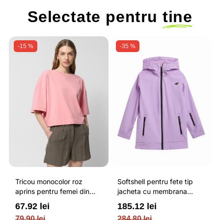
Selectate pentru
tine
-15 %
-35 %
Tricou monocolor roz
Softshell pentru fete tip
aprins pentru femei din
jacheta cu membrana
bumbac si cu croiala boxy
impermeabila NEODRY 5
67.92 lei
185.12 lei
OUTHORN
000 si permis de schi roz /
79.90 lei
284.80 lei