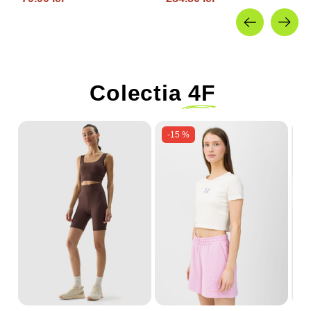
4F JUNIOR
Colectia
4F
-15 %