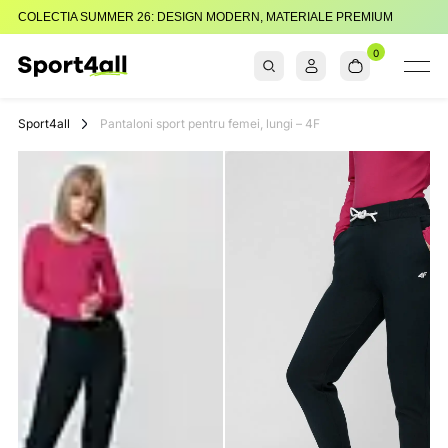
COLECTIA SUMMER 26: DESIGN MODERN, MATERIALE PREMIUM
0
Sport4all
Impartaseste
Pasiunea Pentru
Sport4all
Pantaloni sport pentru femei, lungi – 4F
Sport