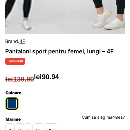
Brand:
4F
Pantaloni sport pentru femei, lungi – 4F
Reduceri!
lei
90.94
lei
139.90
Prețul
Prețul
inițial
curent
Culoare
a
este:
fost:
lei90.94.
Cum sa aleg marimea?
Marime
lei139.90.