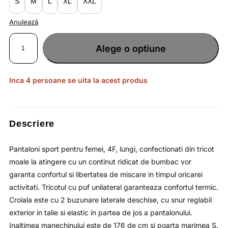
S
M
L
XL
XXL
Anulează
Cantitate
Pantaloni
Alege o optiune
sport
pentru
femei,
lungi
-
4F
Inca 4 persoane se uita la acest produs
Descriere
Pantaloni sport pentru femei, 4F, lungi, confectionati din tricot
moale la atingere cu un continut ridicat de bumbac vor
garanta confortul si libertatea de miscare in timpul oricarei
activitati. Tricotul cu puf unilateral garanteaza confortul termic.
Croiala este cu 2 buzunare laterale deschise, cu snur reglabil
exterior in talie si elastic in partea de jos a pantalonului.
Inaltimea manechinului este de 176 de cm si poarta marimea S.