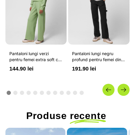
Pantaloni lungi verzi
Pantaloni lungi negru
pentru femei extra soft cu
profund pentru femei din
talie inalta OUTHORN
denim si croiala regular
144.90 lei
191.90 lei
OUTHORN
Produse
recente