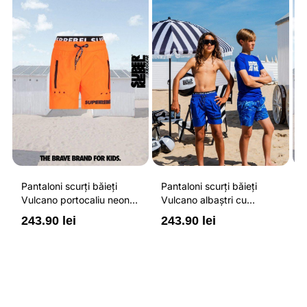
Pantaloni scurți băieți
Pantaloni scurți băieți
P
Vulcano portocaliu neon
Vulcano albaștri cu
V
cu buzunare cu fermoar,
buzunare cu fermoar,
b
243.90 lei
243.90 lei
2
impermeabili și talie
impermeabili și talie
i
ajustabilă
ajustabilă
a