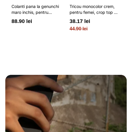
Colanti pana la genunchi
Tricou monocolor crem,
Pa
maro inchis, pentru
pentru femei, crop top si
b
femei, cu striatii si
croiala slim 4F
pe
88.90 lei
38.17 lei
3
cusaturi plate 4F
O
44.90 lei
PL
re