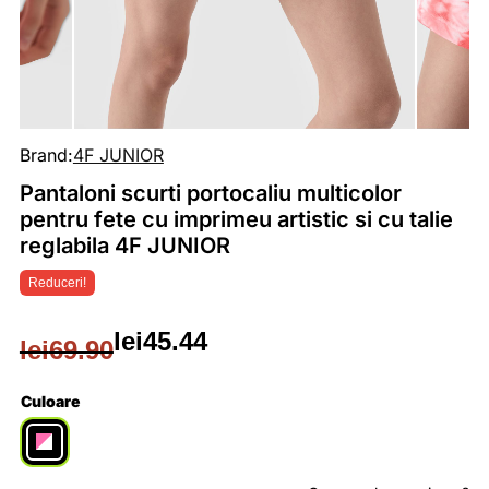
Brand:
4F JUNIOR
Pantaloni scurti portocaliu multicolor
pentru fete cu imprimeu artistic si cu talie
reglabila 4F JUNIOR
Reduceri!
lei
45.44
lei
69.90
Prețul
Prețul
inițial
curent
Culoare
a
este: