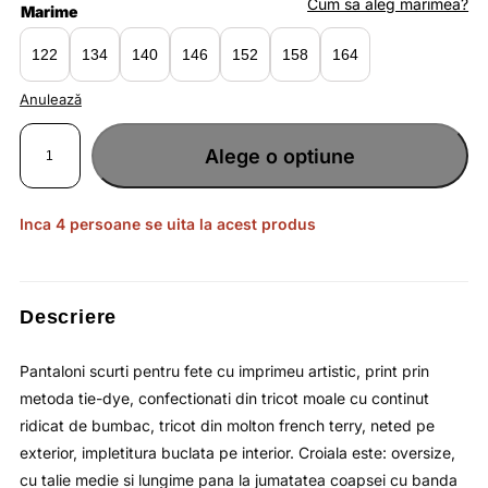
fost:
lei45.44.
Cum sa aleg marimea?
Marime
lei69.90.
122
134
140
146
152
158
164
Anulează
Cantitate
Pantaloni
Alege o optiune
scurti
portocaliu
multicolor
pentru
fete
cu
Inca 4 persoane se uita la acest produs
imprimeu
artistic
si
cu
talie
reglabila
4F
Descriere
JUNIOR
Pantaloni scurti pentru fete cu imprimeu artistic, print prin
metoda tie-dye, confectionati din tricot moale cu continut
ridicat de bumbac, tricot din molton french terry, neted pe
exterior, impletitura buclata pe interior. Croiala este: oversize,
cu talie medie si lungime pana la jumatatea coapsei cu banda