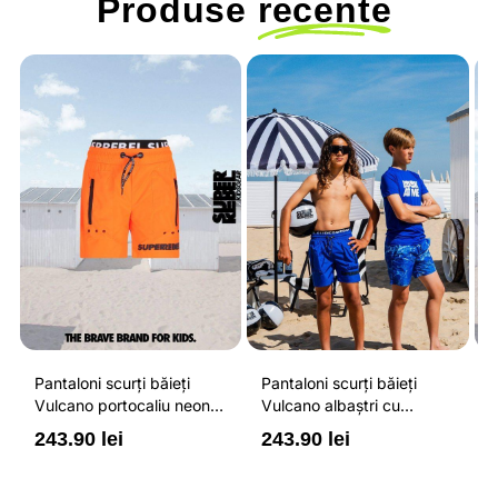
Produse
recente
Pantaloni scurți băieți
Pantaloni scurți băieți
P
Vulcano portocaliu neon
Vulcano albaștri cu
V
cu buzunare cu fermoar,
buzunare cu fermoar,
b
243.90 lei
243.90 lei
2
impermeabili și talie
impermeabili și talie
i
ajustabilă
ajustabilă
a