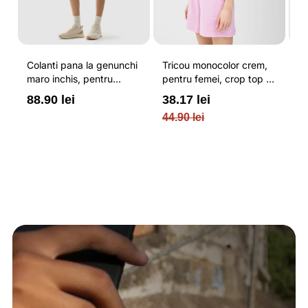
Colanti pana la genunchi
Tricou monocolor crem,
Pa
maro inchis, pentru
pentru femei, crop top si
b
femei, cu striatii si
croiala slim 4F
pe
88.90 lei
38.17 lei
3
cusaturi plate 4F
O
44.90 lei
PL
re