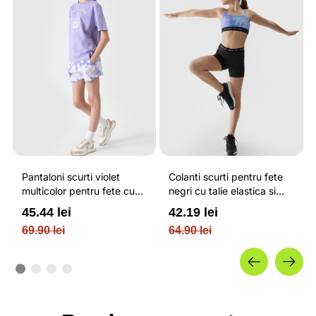
Pantaloni scurti violet
Colanti scurti pentru fete
multicolor pentru fete cu
negri cu talie elastica si
imprimeu artistic si cu talie
uscare rapida 4F JUNIOR
45.44 lei
42.19 lei
reglabila 4F JUNIOR
69.90 lei
64.90 lei