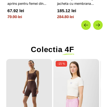
aprins pentru femei din
jacheta cu membrana
bumbac si cu croiala boxy
impermeabila NEODRY 5
67.92 lei
185.12 lei
OUTHORN
000 si permis de schi roz /
79.90 lei
284.80 lei
4F JUNIOR
Colectia
4F
-15 %