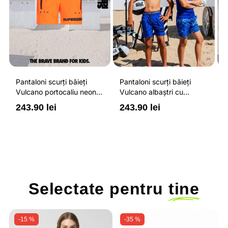
Pantaloni scurți băieți
Pantaloni scurți băieți
P
Vulcano portocaliu neon
Vulcano albaștri cu
V
cu buzunare cu fermoar,
buzunare cu fermoar,
b
243.90 lei
243.90 lei
2
impermeabili și talie
impermeabili și talie
i
ajustabilă
ajustabilă
a
Selectate pentru
tine
-15 %
-35 %