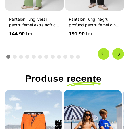
Pantaloni lungi verzi
Pantaloni lungi negru
pentru femei extra soft cu
profund pentru femei din
talie inalta OUTHORN
denim si croiala regular
144.90 lei
191.90 lei
OUTHORN
Produse
recente