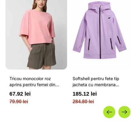
Tricou monocolor roz
Softshell pentru fete tip
aprins pentru femei din
jacheta cu membrana
bumbac si cu croiala boxy
impermeabila NEODRY 5
67.92 lei
185.12 lei
OUTHORN
000 si permis de schi roz /
79.90 lei
284.80 lei
4F JUNIOR