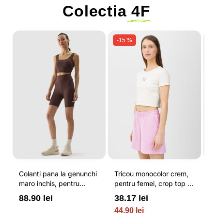
Colectia
4F
-15 %
Colanti pana la genunchi
Tricou monocolor crem,
Pa
u
maro inchis, pentru
pentru femei, crop top si
b
femei, cu striatii si
croiala slim 4F
pe
88.90 lei
38.17 lei
3
N
cusaturi plate 4F
O
44.90 lei
PL