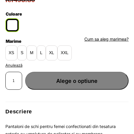
Prețul
Prețul
inițial
curent
Culoare
a
este:
fost:
lei322.27.
Cum sa aleg marimea?
Marime
lei495.80.
XS
S
M
L
XL
XXL
Anulează
Cantitate
Pantaloni
Alege o optiune
lungi
pentru
femei
cu
membrana
impermeabila
HYDROPILE
SOFT
8
Descriere
000
si
bretele
integrate
Pantaloni de schi pentru femei confectionati din tesatura
/
OUTHORN
neteda cu umplutura de poliester si cu membrana