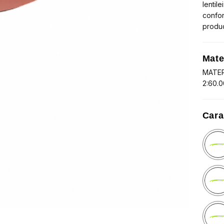
lentil
confor
produ
Mate
MATER
2:60.
Cara