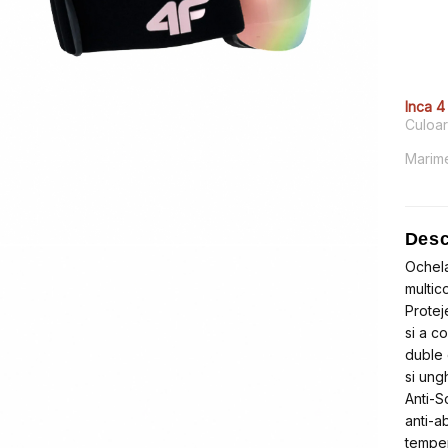
iniți
cure
a
este
fost:
lei12
lei19
Inca 4
Culoa
Marim
Desc
Ochela
multico
Protej
si a c
duble 
si ungh
Anti-Sc
anti-ab
temper