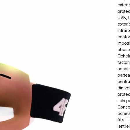
categor
protec
UVB, U
exteri
infraro
confort
impotr
obosea
Ochela
factori
adapta
partea
pentru 
din ve
protec
schi p
Concep
ochelar
filtru
lentile