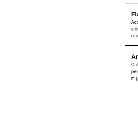
Fl
Acc
ale
rev
A
Cal
per
miș