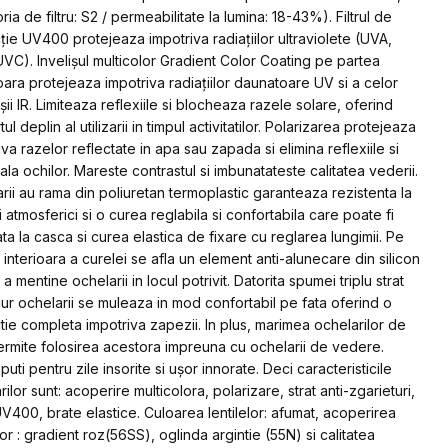
ia de filtru: S2 / permeabilitate la lumina: 18-43%). Filtrul de
ţie UV400 protejeaza impotriva radiaţiilor ultraviolete (UVA,
VC). Invelişul multicolor Gradient Color Coating pe partea
oara protejeaza impotriva radiaţiilor daunatoare UV si a celor
şii IR. Limiteaza reflexiile si blocheaza razele solare, oferind
ul deplin al utilizarii in timpul activitatilor. Polarizarea protejeaza
iva razelor reflectate in apa sau zapada si elimina reflexiile si
la ochilor. Mareste contrastul si imbunatateste calitatea vederii.
rii au rama din poliuretan termoplastic garanteaza rezistenta la
i atmosferici si o curea reglabila si confortabila care poate fi
ta la casca si curea elastica de fixare cu reglarea lungimii. Pe
 interioara a curelei se afla un element anti-alunecare din silicon
a mentine ochelarii in locul potrivit. Datorita spumei triplu strat
lur ochelarii se muleaza in mod confortabil pe fata oferind o
tie completa impotriva zapezii. In plus, marimea ochelarilor de
ermite folosirea acestora impreuna cu ochelarii de vedere.
uti pentru zile insorite si uşor innorate. Deci caracteristicile
ilor sunt: acoperire multicolora, polarizare, strat anti-zgarieturi,
l UV400, brate elastice. Culoarea lentilelor: afumat, acoperirea
lor : gradient roz(56SS), oglinda argintie (55N) si calitatea