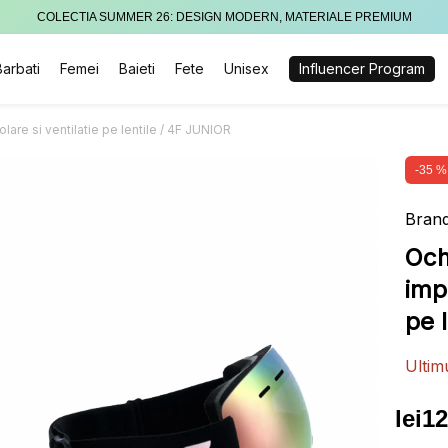
COLECTIA SUMMER 26: DESIGN MODERN, MATERIALE PREMIUM
Barbati
Femei
Baieti
Fete
Unisex
Influencer Program
olare si ventilatie pe lentile / 4F JUNIOR
-35 %
Brand
Och
impo
pe 
Ultim
lei
12
Preț
Preț