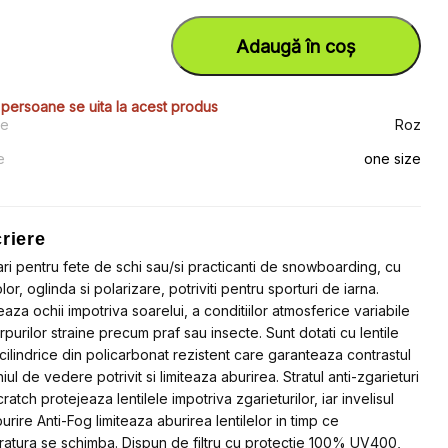
al
nt
Cantitate
Ochelari
:
Adaugă în coș
pentru
5.84.
fete
cu
3.60.
protectie
 persoane se uita la acest produs
UV
re
Roz
impotriva
radiatiilor
e
one size
solare
si
ventilatie
pe
lentile
riere
/
4F
ri pentru fete de schi sau/si practicanti de snowboarding, cu
JUNIOR
lor, oglinda si polarizare, potriviti pentru sporturi de iarna.
eaza ochii impotriva soarelui, a conditiilor atmosferice variabile
orpurilor straine precum praf sau insecte. Sunt dotati cu lentile
cilindrice din policarbonat rezistent care garanteaza contrastul
iul de vedere potrivit si limiteaza aburirea. Stratul anti-zgarieturi
ratch protejeaza lentilele impotriva zgarieturilor, iar invelisul
urire Anti-Fog limiteaza aburirea lentilelor in timp ce
atura se schimba. Dispun de filtru cu protectie 100% UV400,