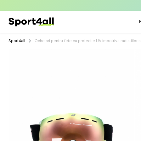
Sport4all
Impartaseste
Pasiunea Pentru
Sport4all
Ochelari pentru fete cu protectie UV impotriva radiatiilor s
Sport