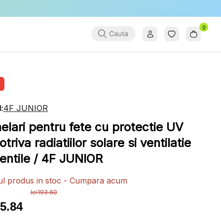
0
:
4F JUNIOR
elari pentru fete cu protectie UV
triva radiatiilor solare si ventilatie
lentile / 4F JUNIOR
ul produs in stoc - Cumpara acum
lei
193.60
5.84
ul
ul