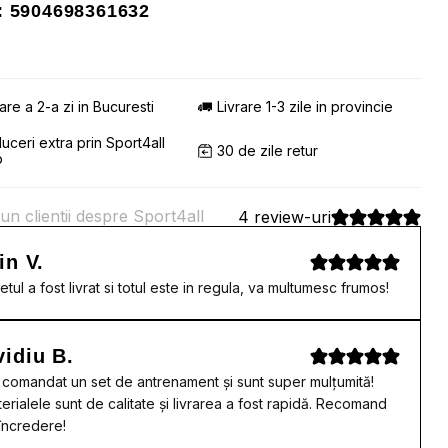
 5904698361632
rare a 2-a zi in Bucuresti
Livrare 1-3 zile in provincie
uceri extra prin Sport4all
30 de zile retur
b
un clientii despre Sport4all
4 review-uri
in V.
etul a fost livrat si totul este in regula, va multumesc frumos!
idiu B.
comandat un set de antrenament și sunt super mulțumită!
erialele sunt de calitate și livrarea a fost rapidă. Recomand
încredere!