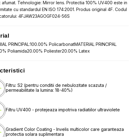
ei: afumat. Tehnologie: Mirror lens. Protectia 100% UV400 este in
mitate cu standardul EN ISO 174:2001. Produs original 4F. Codul
catorului: 4FJAW23AGOGF024-56S
rial
IAL PRINCIPAL:100.00% PolicarbonatMATERIAL PRINCIPAL
00% Poliamida20.00% Poliester20.00% Latex
cteristici
Filtru: S2 (pentru conditii de nebulozitate scazuta /
permeabilitate la lumina: 18-40%)
Filtru UV400 - protejeaza impotriva radiatiilor ultraviolete
Gradient Color Coating - Invelis multicolor care garanteaza
protectia solara suplimentara