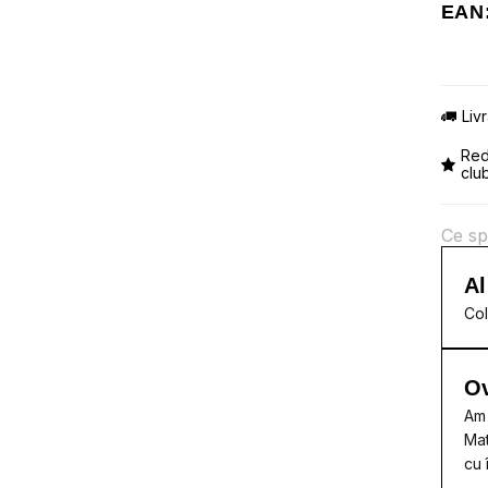
EAN:
Liv
Red
clu
Ce sp
Al
Col
Ov
Am 
Mat
cu 