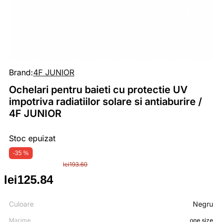
Brand:
4F JUNIOR
Ochelari pentru baieti cu protectie UV
impotriva radiatiilor solare si antiaburire /
4F JUNIOR
Stoc epuizat
-35 %
lei
193.60
lei
125.84
Prețul
Prețul
inițial
curent
Culoare
Negru
Marime
one size