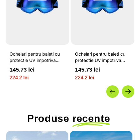
Ochelari pentru baieti cu
Ochelari pentru baieti cu
protectie UV impotriva
protectie UV impotriva
radiatiilor solare si care
radiatiilor solare si care
145.73 lei
145.73 lei
permit purtarea ochelarilor
permit purtarea ochelarilor
224.2 lei
224.2 lei
de vedere / 4F JUNIOR
de vedere / 4F JUNIOR
Produse
recente