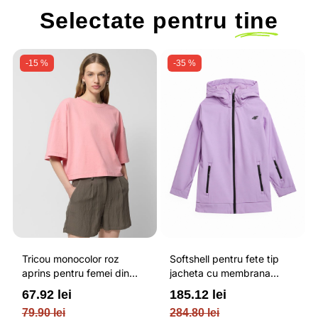
Selectate pentru
tine
-15 %
-35 %
Tricou monocolor roz
Softshell pentru fete tip
aprins pentru femei din
jacheta cu membrana
bumbac si cu croiala boxy
impermeabila NEODRY 5
67.92 lei
185.12 lei
OUTHORN
000 si permis de schi roz /
79.90 lei
284.80 lei
4F JUNIOR