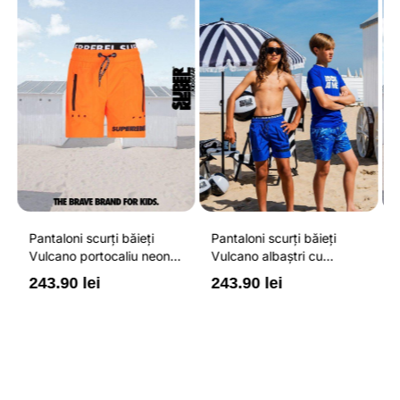
Pantaloni scurți băieți
Pantaloni scurți băieți
P
Vulcano portocaliu neon
Vulcano albaștri cu
V
cu buzunare cu fermoar,
buzunare cu fermoar,
b
243.90 lei
243.90 lei
2
impermeabili și talie
impermeabili și talie
i
ajustabilă
ajustabilă
a