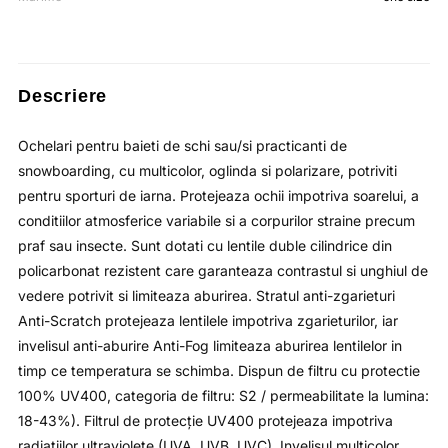
a
este:
fost:
lei125.84.
lei193.60.
Descriere
Ochelari pentru baieti de schi sau/si practicanti de
snowboarding, cu multicolor, oglinda si polarizare, potriviti
pentru sporturi de iarna. Protejeaza ochii impotriva soarelui, a
conditiilor atmosferice variabile si a corpurilor straine precum
praf sau insecte. Sunt dotati cu lentile duble cilindrice din
policarbonat rezistent care garanteaza contrastul si unghiul de
vedere potrivit si limiteaza aburirea. Stratul anti-zgarieturi
Anti-Scratch protejeaza lentilele impotriva zgarieturilor, iar
invelisul anti-aburire Anti-Fog limiteaza aburirea lentilelor in
timp ce temperatura se schimba. Dispun de filtru cu protectie
100% UV400, categoria de filtru: S2 / permeabilitate la lumina:
18-43%). Filtrul de protecţie UV400 protejeaza impotriva
radiaţiilor ultraviolete (UVA, UVB, UVC). Invelişul multicolor