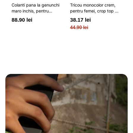
Colanti pana la genunchi
Tricou monocolor crem,
Pa
maro inchis, pentru
pentru femei, crop top si
b
femei, cu striatii si
croiala slim 4F
pe
88.90 lei
38.17 lei
3
cusaturi plate 4F
O
44.90 lei
PL
re