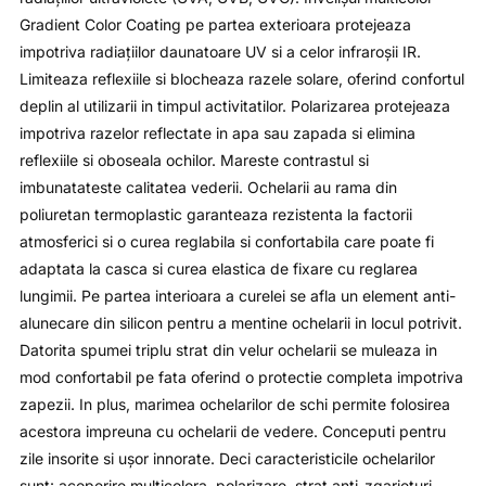
Gradient Color Coating pe partea exterioara protejeaza
impotriva radiaţiilor daunatoare UV si a celor infraroşii IR.
Limiteaza reflexiile si blocheaza razele solare, oferind confortul
deplin al utilizarii in timpul activitatilor. Polarizarea protejeaza
impotriva razelor reflectate in apa sau zapada si elimina
reflexiile si oboseala ochilor. Mareste contrastul si
imbunatateste calitatea vederii. Ochelarii au rama din
poliuretan termoplastic garanteaza rezistenta la factorii
atmosferici si o curea reglabila si confortabila care poate fi
adaptata la casca si curea elastica de fixare cu reglarea
lungimii. Pe partea interioara a curelei se afla un element anti-
alunecare din silicon pentru a mentine ochelarii in locul potrivit.
Datorita spumei triplu strat din velur ochelarii se muleaza in
mod confortabil pe fata oferind o protectie completa impotriva
zapezii. In plus, marimea ochelarilor de schi permite folosirea
acestora impreuna cu ochelarii de vedere. Conceputi pentru
zile insorite si uşor innorate. Deci caracteristicile ochelarilor
sunt: acoperire multicolora, polarizare, strat anti-zgarieturi,