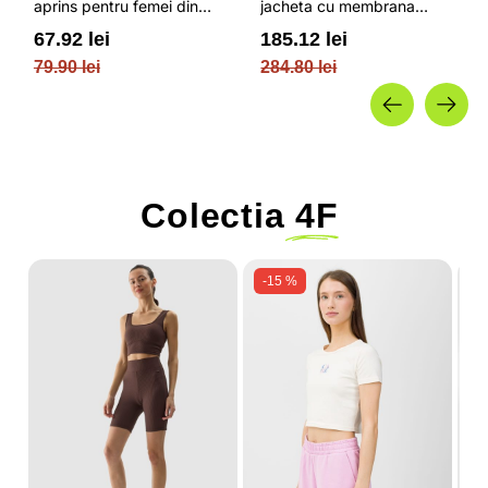
aprins pentru femei din
jacheta cu membrana
bumbac si cu croiala boxy
impermeabila NEODRY 5
67.92 lei
185.12 lei
OUTHORN
000 si permis de schi roz /
79.90 lei
284.80 lei
4F JUNIOR
Colectia
4F
-15 %