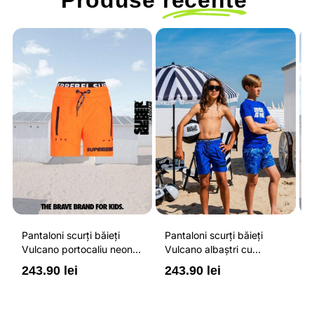
Produse
recente
Pantaloni scurți băieți
Pantaloni scurți băieți
P
Vulcano portocaliu neon
Vulcano albaștri cu
V
cu buzunare cu fermoar,
buzunare cu fermoar,
b
243.90 lei
243.90 lei
2
impermeabili și talie
impermeabili și talie
i
ajustabilă
ajustabilă
a