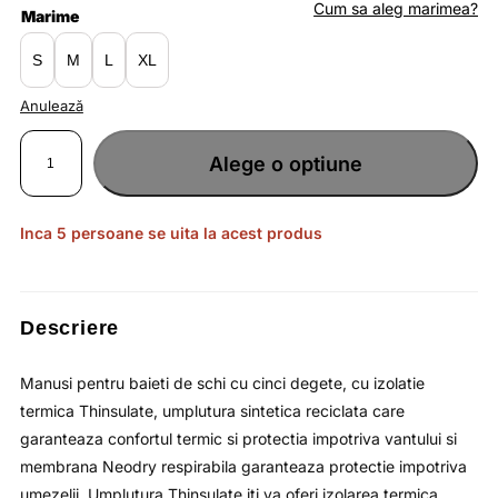
fost:
lei92.17.
Cum sa aleg marimea?
Marime
lei141.80.
S
M
L
XL
Anulează
Cantitate
Manusi
Alege o optiune
pentru
baieti
calduroase
cu
izolatie
termica
Inca 5 persoane se uita la acest produs
THINSULATE
si
membrana
impermeabila
NEODRY
/
4F
Descriere
JUNIOR
Manusi pentru baieti de schi cu cinci degete, cu izolatie
termica Thinsulate, umplutura sintetica reciclata care
garanteaza confortul termic si protectia impotriva vantului si
membrana Neodry respirabila garanteaza protectie impotriva
umezelii. Umplutura Thinsulate iti va oferi izolarea termica