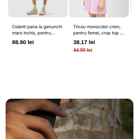
Colanti pana la genunchi
Tricou monocolor crem,
Pa
maro inchis, pentru
pentru femei, crop top si
b
femei, cu striatii si
croiala slim 4F
pe
88.90 lei
38.17 lei
3
cusaturi plate 4F
O
44.90 lei
PL
re