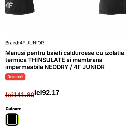
Brand:
4F JUNIOR
Manusi pentru baieti calduroase cu izolatie
termica THINSULATE si membrana
impermeabila NEODRY / 4F JUNIOR
Reduceri!
lei
92.17
lei
141.80
Prețul
Prețul
inițial
curent
Culoare
a
este: