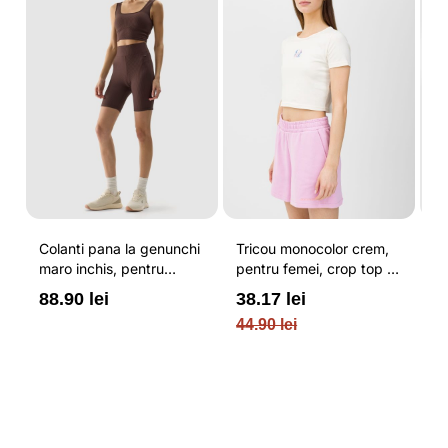
Colanti pana la genunchi
Tricou monocolor crem,
Pa
maro inchis, pentru
pentru femei, crop top si
b
femei, cu striatii si
croiala slim 4F
pe
88.90 lei
38.17 lei
3
cusaturi plate 4F
O
44.90 lei
PL
re