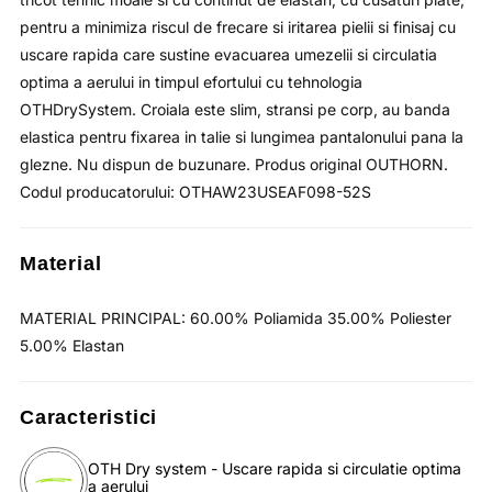
talie
/
pentru a minimiza riscul de frecare si iritarea pielii si finisaj cu
OUTHORN
uscare rapida care sustine evacuarea umezelii si circulatia
optima a aerului in timpul efortului cu tehnologia
OTHDrySystem. Croiala este slim, stransi pe corp, au banda
elastica pentru fixarea in talie si lungimea pantalonului pana la
glezne. Nu dispun de buzunare. Produs original OUTHORN.
Codul producatorului: OTHAW23USEAF098-52S
Material
MATERIAL PRINCIPAL: 60.00% Poliamida 35.00% Poliester
5.00% Elastan
Caracteristici
OTH Dry system - Uscare rapida si circulatie optima
a aerului