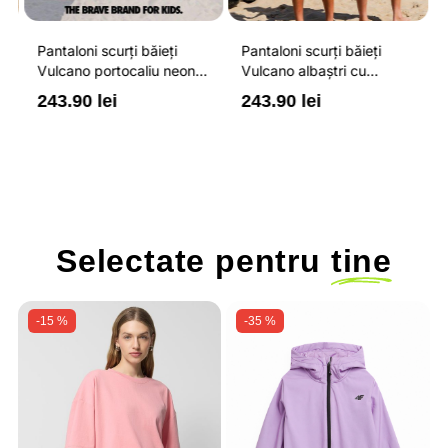
Pantaloni scurți băieți
Pantaloni scurți băieți
P
Vulcano portocaliu neon
Vulcano albaștri cu
V
cu buzunare cu fermoar,
buzunare cu fermoar,
b
243.90 lei
243.90 lei
2
impermeabili și talie
impermeabili și talie
i
ajustabilă
ajustabilă
a
Selectate pentru
tine
-15 %
-35 %