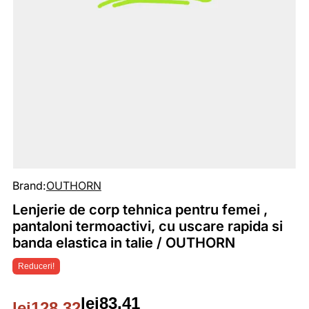
Brand:
OUTHORN
Lenjerie de corp tehnica pentru femei ,
pantaloni termoactivi, cu uscare rapida si
banda elastica in talie / OUTHORN
Reduceri!
lei
83.41
lei
128.32