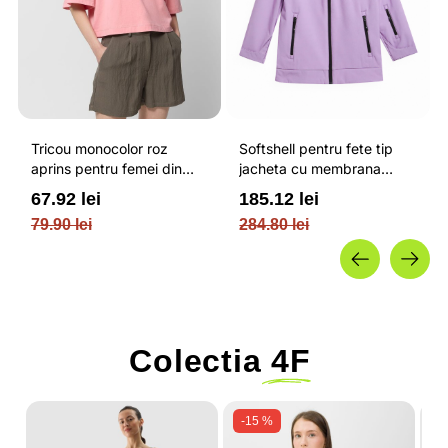
Tricou monocolor roz
Softshell pentru fete tip
aprins pentru femei din
jacheta cu membrana
bumbac si cu croiala boxy
impermeabila NEODRY 5
67.92 lei
185.12 lei
OUTHORN
000 si permis de schi roz /
79.90 lei
284.80 lei
4F JUNIOR
Colectia
4F
-15 %