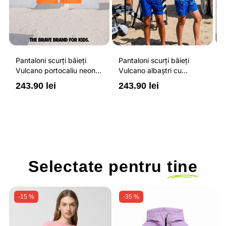
Pantaloni scurți băieți
Pantaloni scurți băieți
P
Vulcano portocaliu neon
Vulcano albaștri cu
V
cu buzunare cu fermoar,
buzunare cu fermoar,
b
243.90 lei
243.90 lei
2
impermeabili și talie
impermeabili și talie
i
ajustabilă
ajustabilă
a
Selectate pentru
tine
-15 %
-35 %