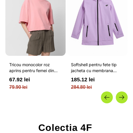
Tricou monocolor roz
Softshell pentru fete tip
aprins pentru femei din
jacheta cu membrana
bumbac si cu croiala boxy
impermeabila NEODRY 5
67.92 lei
185.12 lei
OUTHORN
000 si permis de schi roz /
79.90 lei
284.80 lei
4F JUNIOR
Colectia
4F