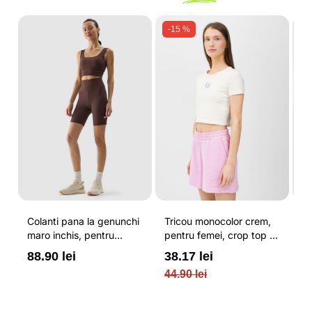
-15 %
Colanti pana la genunchi
Tricou monocolor crem,
Pa
maro inchis, pentru
pentru femei, crop top si
b
femei, cu striatii si
croiala slim 4F
pe
88.90 lei
38.17 lei
3
cusaturi plate 4F
O
44.90 lei
PL
re