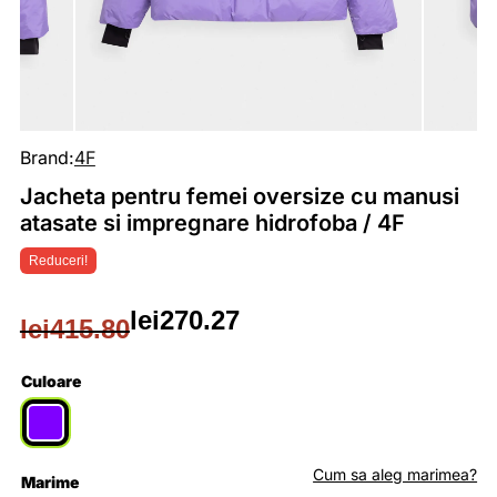
Brand:
4F
Jacheta pentru femei oversize cu manusi
atasate si impregnare hidrofoba / 4F
Reduceri!
lei
270.27
lei
415.80
Prețul
Prețul
inițial
curent
Culoare
a
este:
fost:
lei270.27.
Cum sa aleg marimea?
Marime