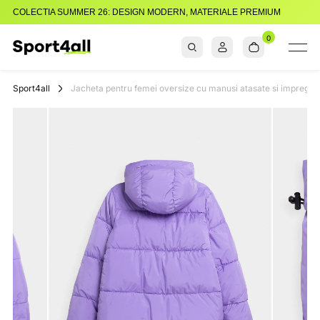
COLECTIA SUMMER 26: DESIGN MODERN, MATERIALE PREMIUM
0
Sport4all
Impartaseste
Pasiunea Pentru
Sport4all
Jacheta pentru femei oversize cu manusi atasate si impregnar
Sport