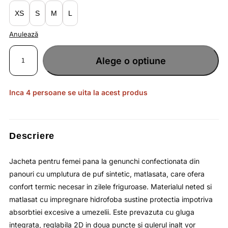
lei415.80.
XS
S
M
L
Anulează
Cantitate
Jacheta
Alege o optiune
pentru
femei
oversize
cu
manusi
atasate
Inca 4 persoane se uita la acest produs
si
impregnare
hidrofoba
/
4F
Descriere
Jacheta pentru femei pana la genunchi confectionata din
panouri cu umplutura de puf sintetic, matlasata, care ofera
confort termic necesar in zilele friguroase. Materialul neted si
matlasat cu impregnare hidrofoba sustine protectia impotriva
absorbtiei excesive a umezelii. Este prevazuta cu gluga
integrata, reglabila 2D in doua puncte si gulerul inalt vor