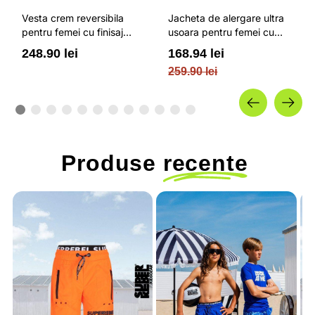
Vesta crem reversibila
Jacheta de alergare ultra
pentru femei cu finisaj
usoara pentru femei cu
impermeabil si umplutura
impregnare hidrofoba si
248.90 lei
168.94 lei
ecologica OUTHORN
elemente reflectorizante
259.90 lei
4F
Produse
recente