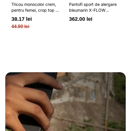
Tricou monocolor crem,
Pantofi sport de alergare
Co
pentru femei, crop top si
bleumarin X-FLOW
ma
croiala slim 4F
pentru barbati cu brant
fe
38.17 lei
362.00 lei
8
ORTHOLITE® HYBRID
cu
44.90 lei
PLUS si elemente
reflectorizante 4F