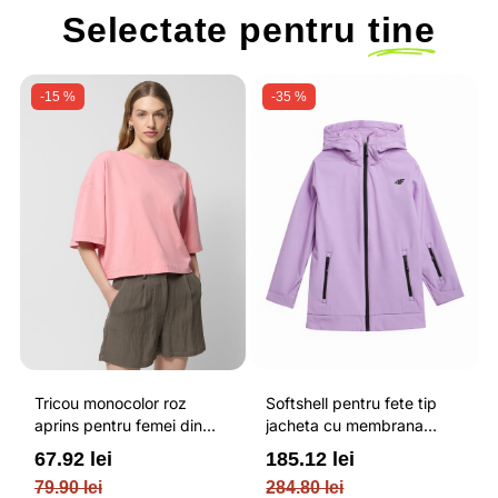
Selectate pentru
tine
-15 %
-35 %
Tricou monocolor roz
Softshell pentru fete tip
aprins pentru femei din
jacheta cu membrana
bumbac si cu croiala boxy
impermeabila NEODRY 5
67.92 lei
185.12 lei
OUTHORN
000 si permis de schi roz /
79.90 lei
284.80 lei
4F JUNIOR