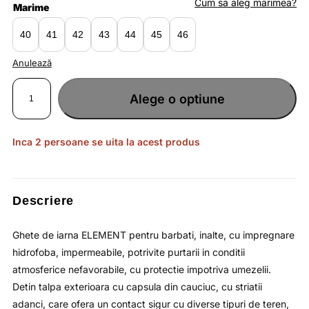
fost:
lei248.24.
Cum sa aleg marimea?
Marime
lei381.90.
40
41
42
43
44
45
46
Anulează
Cantitate
Ghete
Alege o optiune
de
iarna
pentru
barbati
cu
impregnare
Inca 2 persoane se uita la acest produs
hidrofoba
rezistente
la
zapada
/
4F
Descriere
Ghete de iarna ELEMENT pentru barbati, inalte, cu impregnare
hidrofoba, impermeabile, potrivite purtarii in conditii
atmosferice nefavorabile, cu protectie impotriva umezelii.
Detin talpa exterioara cu capsula din cauciuc, cu striatii
adanci, care ofera un contact sigur cu diverse tipuri de teren,