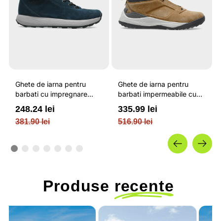
Ghete de iarna pentru
Ghete de iarna pentru
barbati cu impregnare
barbati impermeabile cu
hidrofoba rezistente la
protectie sporita impotriva
248.24 lei
335.99 lei
zapada / 4F
umezelii / 4F
381.90 lei
516.90 lei
Produse
recente