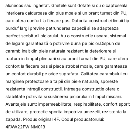
alunecos sau inghetat. Ghetele sunt dotate si cu o captuseala
interioara calduroasa din plus moale si un brant turnat din PU,
care ofera confort la fiecare pas. Datorita constructiei limbii tip
burduf largi previne patrunderea zapezii si se adapteaza
perfect scobiturii piciorului. Au o constructie usoara, sistemul
de legare garantează o potrivire buna pe picior.Dispun de
caramb inalt din piele naturala rezistent la deteriorare si
ruptura in timpul plimbarii si au brant turnat din PU, care ofera
confort la fiecare pas si placa strobel moale, care garanteaza
un confort durabil pe orice suprafata. Calitatea carambului cu
marginea protectoare a talpii din piele naturala, sporeste
rezistenta intregii constructii. Intreaga constructie ofera o
stabilitate potrivita si sustinerea piciorului in timpul miscarii.
Avantajele sunt: impermeabilitate, respirabilitate, confort sporit
de utilizare, protectie sporita impotriva umezelii, rezistenta la
zapada. Produs original 4F. Codul producatorului:
4FAW22FWINM013