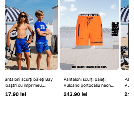
Pantaloni scurți băieți
Pantaloni scurți băieți
P
Vulcano portocaliu neon
Vulcano albaștri cu
V
cu buzunare cu fermoar,
buzunare cu fermoar,
b
243.90 lei
243.90 lei
2
impermeabili și talie
impermeabili și talie
i
ajustabilă
ajustabilă
a