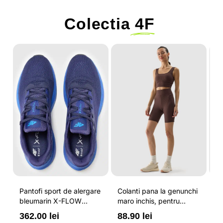
Colectia
4F
-
Pantofi sport de alergare
Colanti pana la genunchi
Tr
bleumarin X-FLOW
maro inchis, pentru
pe
pentru barbati cu brant
femei, cu striatii si
cr
362.00 lei
88.90 lei
3
ORTHOLITE® HYBRID
cusaturi plate 4F