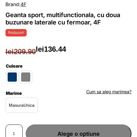
Brand:
4F
Geanta sport, multifunctionala, cu doua
buzunare laterale cu fermoar, 4F
Reduceri!
lei
136.44
lei
209.90
Prețul
Prețul
inițial
curent
Culoare
a
este:
fost:
lei136.44.
Cum sa aleg marimea?
Marime
lei209.90.
MasuraUnica
Cantitate
Geanta
Alege o optiune
sport,
multifunctionala,