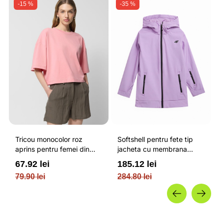
-15 %
-35 %
Tricou monocolor roz
Softshell pentru fete tip
aprins pentru femei din
jacheta cu membrana
bumbac si cu croiala boxy
impermeabila NEODRY 5
67.92 lei
185.12 lei
OUTHORN
000 si permis de schi roz /
79.90 lei
284.80 lei
4F JUNIOR