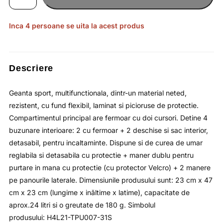
cu
doua
buzunare
laterale
Inca 4 persoane se uita la acest produs
cu
fermoar,
4F
Descriere
Geanta sport, multifunctionala, dintr-un material neted,
rezistent, cu fund flexibil, laminat si picioruse de protectie.
Compartimentul principal are fermoar cu doi cursori. Detine 4
buzunare interioare: 2 cu fermoar + 2 deschise si sac interior,
detasabil, pentru incaltaminte. Dispune si de curea de umar
reglabila si detasabila cu protectie + maner dublu pentru
purtare in mana cu protectie (cu protector Velcro) + 2 manere
pe panourile laterale. Dimensiunile produsului sunt: 23 cm x 47
cm x 23 cm (lungime x inăltime x latime), capacitate de
aprox.24 litri si o greutate de 180 g. Simbolul
produsului: H4L21-TPU007-31S