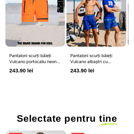
Pantaloni scurți băieți
Pantaloni scurți băieți
P
Vulcano portocaliu neon
Vulcano albaștri cu
V
cu buzunare cu fermoar,
buzunare cu fermoar,
b
243.90 lei
243.90 lei
2
impermeabili și talie
impermeabili și talie
i
ajustabilă
ajustabilă
a
Selectate pentru
tine