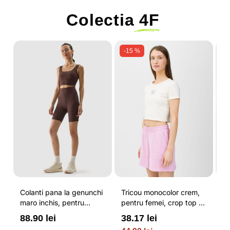
Colectia
4F
-15 %
Colanti pana la genunchi
Tricou monocolor crem,
Pa
maro inchis, pentru
pentru femei, crop top si
b
femei, cu striatii si
croiala slim 4F
pe
88.90 lei
38.17 lei
3
cusaturi plate 4F
O