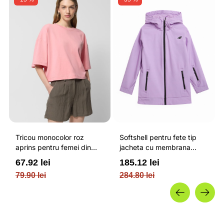
Tricou monocolor roz
Softshell pentru fete tip
aprins pentru femei din
jacheta cu membrana
bumbac si cu croiala boxy
impermeabila NEODRY 5
67.92 lei
185.12 lei
OUTHORN
000 si permis de schi roz /
79.90 lei
284.80 lei
4F JUNIOR