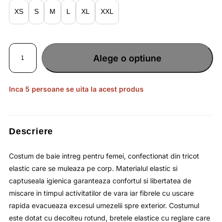
lei148.90.
XS
S
M
L
XL
XXL
Cantitate
Costum
Alege o optiune
de
baie
intreg
pentru
femei
cu
Inca 5 persoane se uita la acest produs
bretele
reglabile
si
uscare
rapida
/
4F
Descriere
Costum de baie intreg pentru femei, confectionat din tricot
elastic care se muleaza pe corp. Materialul elastic si
captuseala igienica garanteaza confortul si libertatea de
miscare in timpul activitatilor de vara iar fibrele cu uscare
rapida evacueaza excesul umezelii spre exterior. Costumul
este dotat cu decolteu rotund, bretele elastice cu reglare care