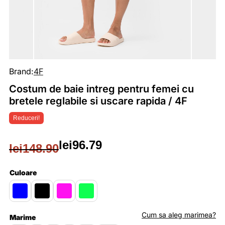
Brand:
4F
Costum de baie intreg pentru femei cu
bretele reglabile si uscare rapida / 4F
Reduceri!
lei
96.79
lei
148.90
Prețul
Prețul
inițial
curent
Culoare
a
este:
fost:
lei96.79.
Cum sa aleg marimea?
Marime