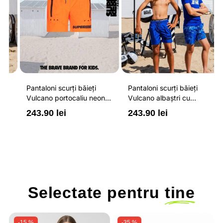
Pantaloni scurți băieți
Pantaloni scurți băieți
P
Vulcano portocaliu neon
Vulcano albaștri cu
V
cu buzunare cu fermoar,
buzunare cu fermoar,
b
243.90 lei
243.90 lei
2
impermeabili și talie
impermeabili și talie
i
ajustabilă
ajustabilă
a
Selectate pentru
tine
-15 %
-35 %