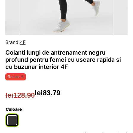
Brand:
4F
Colanti lungi de antrenament negru
profund pentru femei cu uscare rapida si
cu buzunar interior 4F
Reduceri!
lei
83.79
lei
128.90
Prețul
Prețul
inițial
curent
Culoare
a
este: