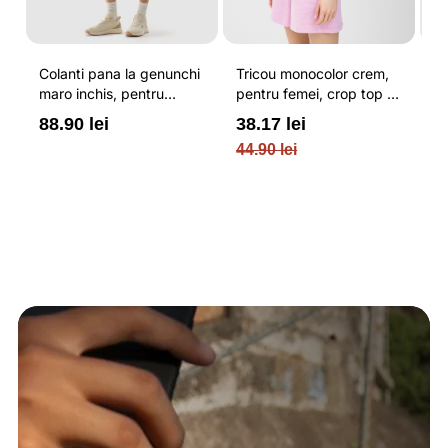
Colanti pana la genunchi
Tricou monocolor crem,
Pa
maro inchis, pentru
pentru femei, crop top si
b
femei, cu striatii si
croiala slim 4F
pe
88.90 lei
38.17 lei
3
cusaturi plate 4F
O
44.90 lei
PL
re