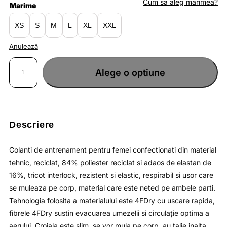
fost:
lei83.79.
Cum sa aleg marimea?
Marime
lei128.90.
XS
S
M
L
XL
XXL
Anulează
Cantitate
Colanti
Alege o optiune
lungi
de
antrenament
negru
profund
pentru
femei
cu
uscare
Descriere
rapida
si
cu
buzunar
Colanti de antrenament pentru femei confectionati din material
interior
4F
tehnic, reciclat, 84% poliester reciclat si adaos de elastan de
16%, tricot interlock, rezistent si elastic, respirabil si usor care
se muleaza pe corp, material care este neted pe ambele parti.
Tehnologia folosita a materialului este 4FDry cu uscare rapida,
fibrele 4FDry sustin evacuarea umezelii si circulaţie optima a
aerului. Croiala este slim, se vor mula pe corp, au talie inalta,