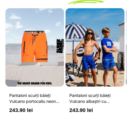
Pantaloni scurți băieți
Pantaloni scurți băieți
P
Vulcano portocaliu neon
Vulcano albaștri cu
V
cu buzunare cu fermoar,
buzunare cu fermoar,
b
243.90 lei
243.90 lei
2
impermeabili și talie
impermeabili și talie
i
ajustabilă
ajustabilă
a