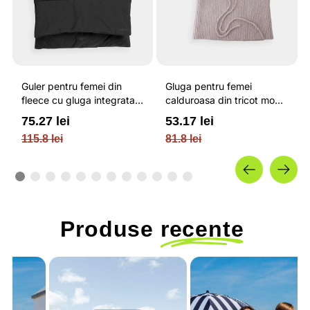
Guler pentru femei din
Gluga pentru femei
fleece cu gluga integrata
calduroasa din tricot moale
si inchidere cu fermoar /
cu nervuri si reglabila cu
75.27 lei
53.17 lei
OUTHORN
snur / OUTHORN
115.8 lei
81.8 lei
Produse
recente