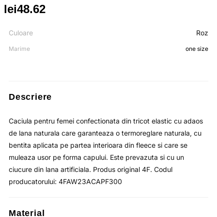
lei
48.62
Prețul
Prețul
inițial
curent
Culoare
Roz
Marime
one size
a
este:
fost:
lei48.62.
lei74.80.
Descriere
Caciula pentru femei confectionata din tricot elastic cu adaos
de lana naturala care garanteaza o termoreglare naturala, cu
bentita aplicata pe partea interioara din fleece si care se
muleaza usor pe forma capului. Este prevazuta si cu un
ciucure din lana artificiala. Produs original 4F. Codul
producatorului: 4FAW23ACAPF300
Material