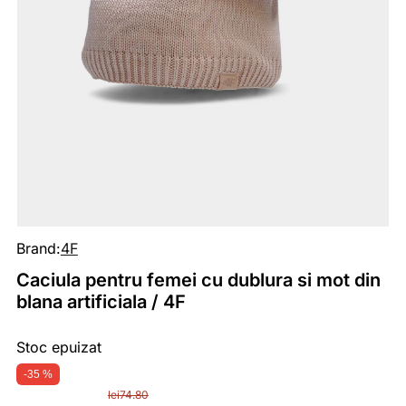
Brand:
4F
Caciula pentru femei cu dublura si mot din
blana artificiala / 4F
Stoc epuizat
-35 %
lei
74.80