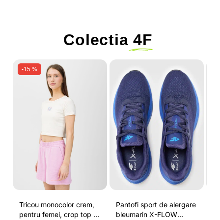
Colectia
4F
-15 %
Tricou monocolor crem,
Pantofi sport de alergare
Co
pentru femei, crop top si
bleumarin X-FLOW
ma