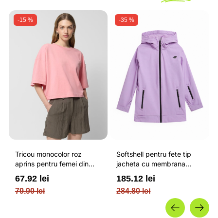
-15 %
-35 %
Tricou monocolor roz
Softshell pentru fete tip
aprins pentru femei din
jacheta cu membrana
bumbac si cu croiala boxy
impermeabila NEODRY 5
67.92 lei
185.12 lei
OUTHORN
000 si permis de schi roz /
79.90 lei
284.80 lei
4F JUNIOR