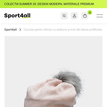
COLECTIA SUMMER 26: DESIGN MODERN, MATERIALE PREMIUM
0
Sport4all
Impartaseste
Pasiunea Pentru
Sport4all
Caciula pentru femei cu dublura si mot din blana artificiala / 4
Sport