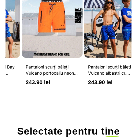
Pantaloni scurți băieți
Pantaloni scurți băieți
P
Vulcano portocaliu neon
Vulcano albaștri cu
V
cu buzunare cu fermoar,
buzunare cu fermoar,
b
243.90 lei
243.90 lei
2
impermeabili și talie
impermeabili și talie
i
ajustabilă
ajustabilă
a
Selectate pentru
tine