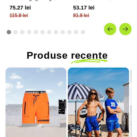
si inchidere cu fermoar /
cu nervuri si reglabila cu
75.27 lei
53.17 lei
OUTHORN
snur / OUTHORN
115.8 lei
81.8 lei
Produse
recente