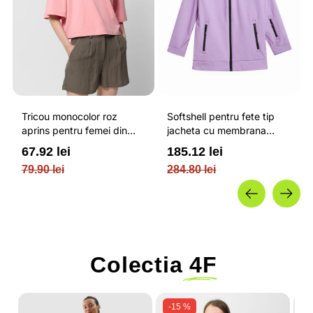
Tricou monocolor roz
Softshell pentru fete tip
aprins pentru femei din
jacheta cu membrana
bumbac si cu croiala boxy
impermeabila NEODRY 5
67.92 lei
185.12 lei
OUTHORN
000 si permis de schi roz /
79.90 lei
284.80 lei
4F JUNIOR
Colectia
4F
-15 %