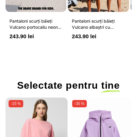
Pantaloni scurți băieți
Pantaloni scurți băieți
P
Vulcano portocaliu neon
Vulcano albaștri cu
V
cu buzunare cu fermoar,
buzunare cu fermoar,
b
243.90 lei
243.90 lei
2
impermeabili și talie
impermeabili și talie
i
ajustabilă
ajustabilă
a
Selectate pentru
tine
-15 %
-35 %