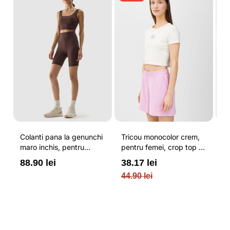
Colanti pana la genunchi
Tricou monocolor crem,
Pa
maro inchis, pentru
pentru femei, crop top si
b
femei, cu striatii si
croiala slim 4F
pe
88.90 lei
38.17 lei
3
cusaturi plate 4F
O
44.90 lei
PL
re