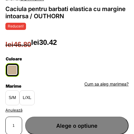
Caciula pentru barbati elastica cu margine
intoarsa / OUTHORN
Reduceri!
lei
30.42
lei
46.80
Prețul
Prețul
inițial
curent
Culoare
a
este:
fost:
lei30.42.
Cum sa aleg marimea?
Marime
lei46.80.
S/M
L/XL
Anulează
Cantitate
Caciula
Alege o optiune
pentru
barbati
elastica