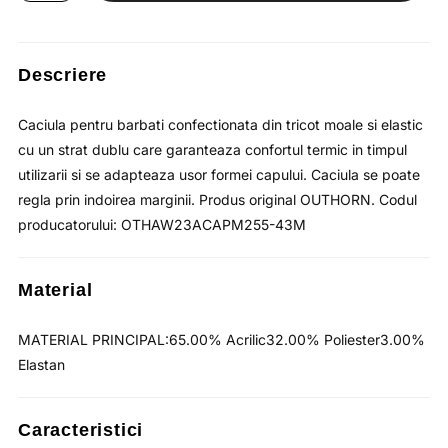
cu
margine
intoarsa
/
OUTHORN
Descriere
Caciula pentru barbati confectionata din tricot moale si elastic
cu un strat dublu care garanteaza confortul termic in timpul
utilizarii si se adapteaza usor formei capului. Caciula se poate
regla prin indoirea marginii. Produs original OUTHORN. Codul
producatorului: OTHAW23ACAPM255-43M
Material
MATERIAL PRINCIPAL:65.00% Acrilic32.00% Poliester3.00%
Elastan
Caracteristici