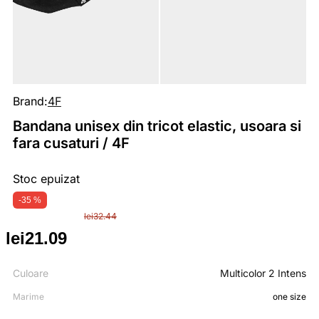
Brand:
4F
Bandana unisex din tricot elastic, usoara si
fara cusaturi / 4F
Stoc epuizat
-35 %
lei
32.44
lei
21.09
Prețul
Prețul
inițial
curent
Culoare
Multicolor 2 Intens
Marime
one size
a
este: