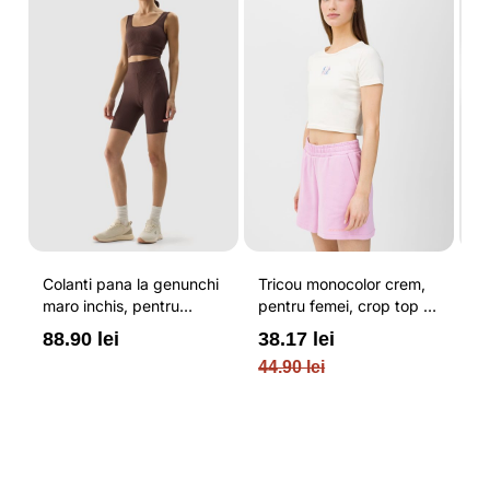
Colanti pana la genunchi
Tricou monocolor crem,
Pa
u
maro inchis, pentru
pentru femei, crop top si
b
femei, cu striatii si
croiala slim 4F
pe
88.90 lei
38.17 lei
3
N
cusaturi plate 4F
O
44.90 lei
PL
re