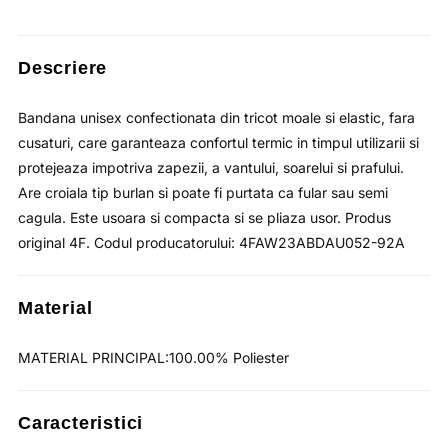
fost:
lei21.09.
lei32.44.
Descriere
Bandana unisex confectionata din tricot moale si elastic, fara
cusaturi, care garanteaza confortul termic in timpul utilizarii si
protejeaza impotriva zapezii, a vantului, soarelui si prafului.
Are croiala tip burlan si poate fi purtata ca fular sau semi
cagula. Este usoara si compacta si se pliaza usor. Produs
original 4F. Codul producatorului: 4FAW23ABDAU052-92A
Material
MATERIAL PRINCIPAL:100.00% Poliester
Caracteristici