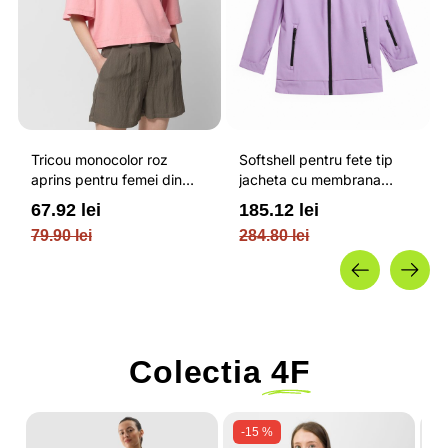
Tricou monocolor roz
Softshell pentru fete tip
aprins pentru femei din
jacheta cu membrana
bumbac si cu croiala boxy
impermeabila NEODRY 5
67.92 lei
185.12 lei
OUTHORN
000 si permis de schi roz /
79.90 lei
284.80 lei
4F JUNIOR
Colectia
4F
-15 %