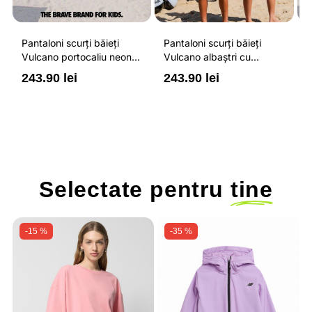
Pantaloni scurți băieți
Pantaloni scurți băieți
P
Vulcano portocaliu neon
Vulcano albaștri cu
V
cu buzunare cu fermoar,
buzunare cu fermoar,
b
243.90 lei
243.90 lei
2
impermeabili și talie
impermeabili și talie
i
ajustabilă
ajustabilă
a
Selectate pentru
tine
-15 %
-35 %