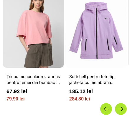
Tricou monocolor roz aprins
Softshell pentru fete tip
pentru femei din bumbac si
jacheta cu membrana
cu croiala boxy OUTHORN
impermeabila NEODRY 5
67.92 lei
185.12 lei
000 si permis de schi roz /
79.90 lei
284.80 lei
4F JUNIOR