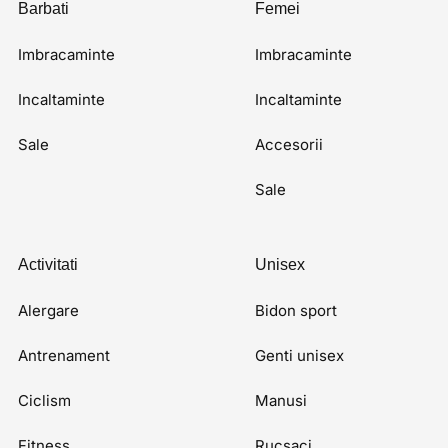
Barbati
Femei
Imbracaminte
Imbracaminte
Incaltaminte
Incaltaminte
Sale
Accesorii
Sale
Activitati
Unisex
Alergare
Bidon sport
Antrenament
Genti unisex
Ciclism
Manusi
Fitness
Rucsaci