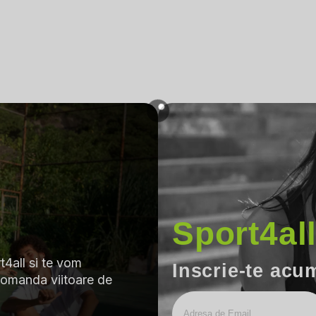
Sport4al
4all si te vom
Inscrie-te acu
comanda viitoare de