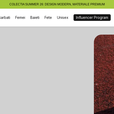
COLECTIA SUMMER 26: DESIGN MODERN, MATERIALE PREMIUM
Barbati
Femei
Baieti
Fete
Unisex
Influencer Program