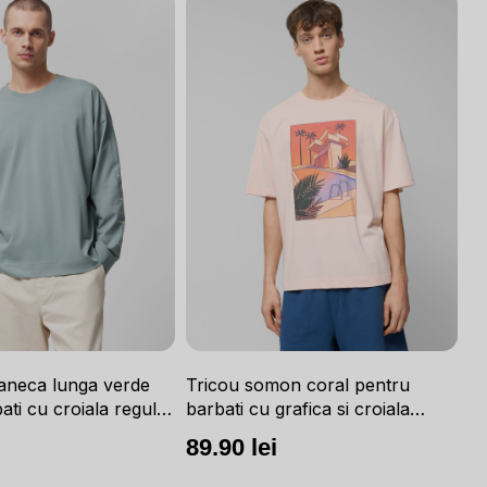
aneca lunga verde
Tricou somon coral pentru
Ha
ati cu croiala regular
barbati cu grafica si croiala
bu
e maneca OUTHORN
oversize OUTHORN
i
89.90 lei
1