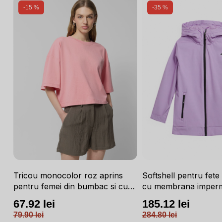
-15 %
-35 %
u
Tricou monocolor roz aprins
Softshell pentru fete 
pentru femei din bumbac si cu
cu membrana imperm
croiala boxy OUTHORN
NEODRY 5 000 si per
67.92 lei
185.12 lei
roz / 4F JUNIOR
79.90 lei
284.80 lei