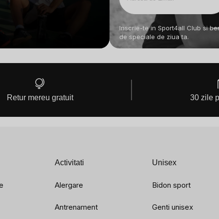
Inscrie-te in Sport4all Club si b
de speciale de ziua ta.
Retur mereu gratuit
30 zile 
Activitati
Unisex
e
Alergare
Bidon sport
Antrenament
Genti unisex