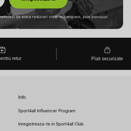
eneficiezi de extra reduceri chiar in campanii, plus bonusuri
pentru retur
Plati securizate
Info
Sport4all Influencer Program
Inregistreaza-te in Sport4all Club