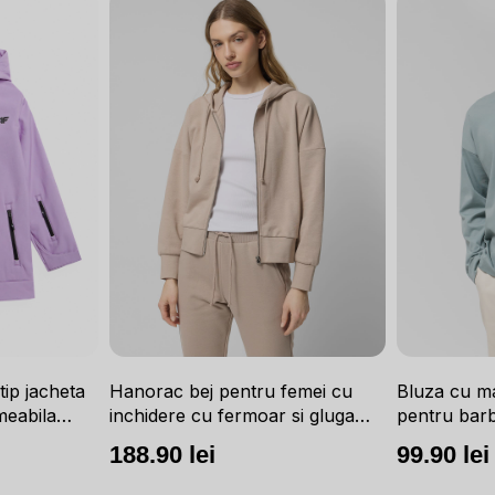
Hanorac bej pentru femei cu
Bluza cu m
tip jacheta
inchidere cu fermoar si gluga
pentru barb
eabila
integrata OUTHORN
si print p
mis de schi
188.90 lei
99.90 lei