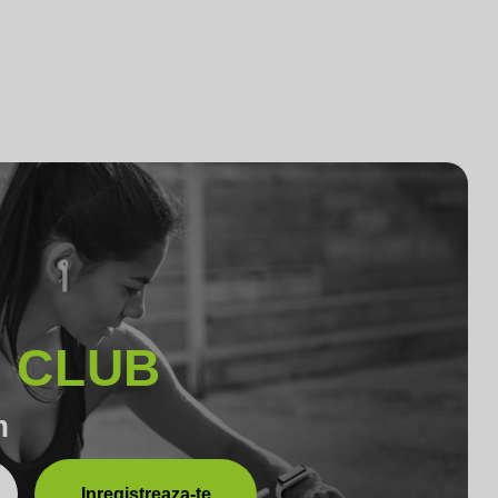
l CLUB
m