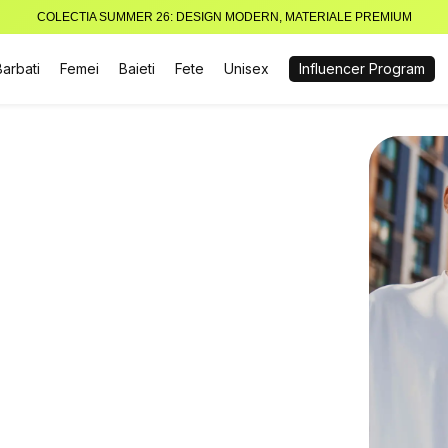
COLECTIA SUMMER 26: DESIGN MODERN, MATERIALE PREMIUM
Barbati
Femei
Baieti
Fete
Unisex
Influencer Program