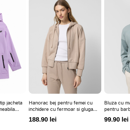
Hanorac bej pentru femei cu
Bluza cu m
tip jacheta
inchidere cu fermoar si gluga
pentru barb
eabila
integrata OUTHORN
si print p
mis de schi
188.90 lei
99.90 lei