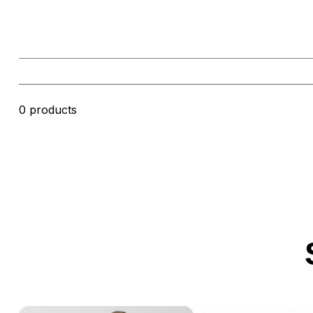
0 products
No products match.