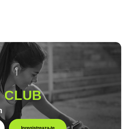
l CLUB
m