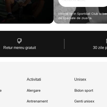
Inscrie-te in Sport4all Club si b
de speciale de ziua ta.
Retur mereu gratuit
30 zile 
Activitati
Unisex
e
Alergare
Bidon sport
Antrenament
Genti unisex