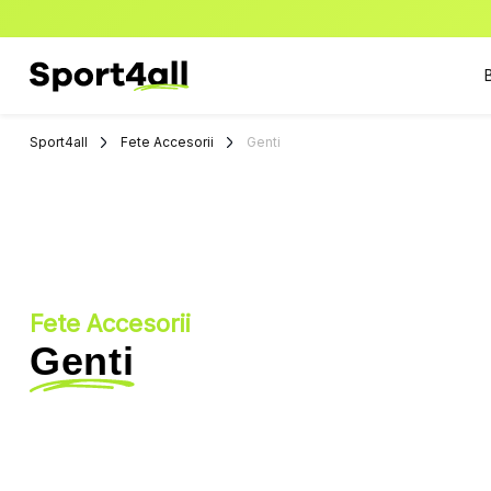
Sport4all
Impartaseste
Pasiunea Pentru
Sport4all
Fete Accesorii
Genti
Sport
Fete Accesorii
Genti