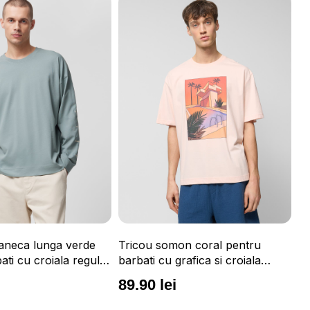
aneca lunga verde
Tricou somon coral pentru
Ha
ati cu croiala regular
barbati cu grafica si croiala
bu
e maneca OUTHORN
oversize OUTHORN
i
89.90 lei
1