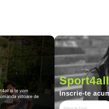
Sport4al
4all si te vom
Inscrie-te acu
comanda viitoare de