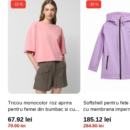
-15 %
-35 %
u
Tricou monocolor roz aprins
Softshell pentru fete 
pentru femei din bumbac si cu
cu membrana imperm
croiala boxy OUTHORN
NEODRY 5 000 si per
67.92 lei
185.12 lei
roz / 4F JUNIOR
79.90 lei
284.80 lei