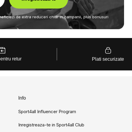
eneficiezi de extra reduceri chiar in campanii, plus bonusuri
pentru retur
Plati securizate
Info
Sport4all Influencer Program
Inregistreaza-te in Sport4all Club