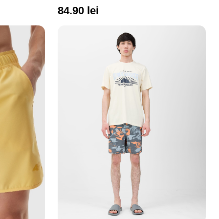
in talie 4F
84.90 lei