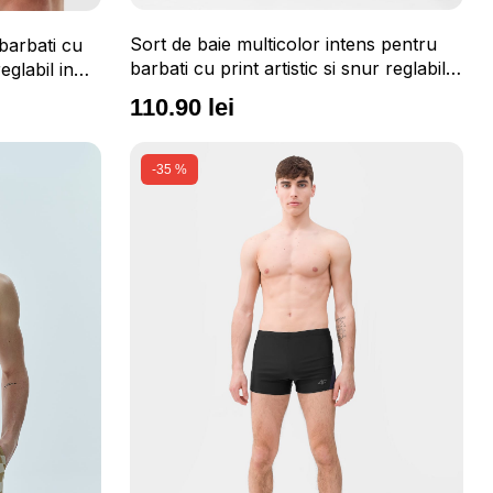
Sort de baie multicolor intens pentru
barbati cu
barbati cu print artistic si snur reglabil
glabil in
in talie 4F
110.90 lei
-35 %