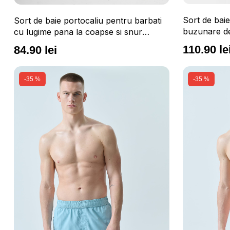
Sort de baie
Sort de baie portocaliu pentru barbati
buzunare des
cu lugime pana la coapse si snur
talie 4F
reglabil in talie 4F
110.90 le
84.90 lei
-35 %
-35 %