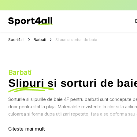
Sport4all
Impartaseste
Pasiunea Pentru
Sport4all
Barbati
Slipuri si sorturi de baie
Sport
Barbati
Slipuri si sorturi de bai
Sorturile si slipurile de baie 4F pentru barbati sunt concepute pe
doar pentru stat la plaja. Materialele rezistente la clor si la act
culoarea si forma dupa utilizari repetate, fara a se deforma sau
Uscarea rapida este o proprietate standard a tesaturilor folosite:
Citeste mai mult
20-30 de minute sunt uscate. Elasticul si siretul de ajustare asigu