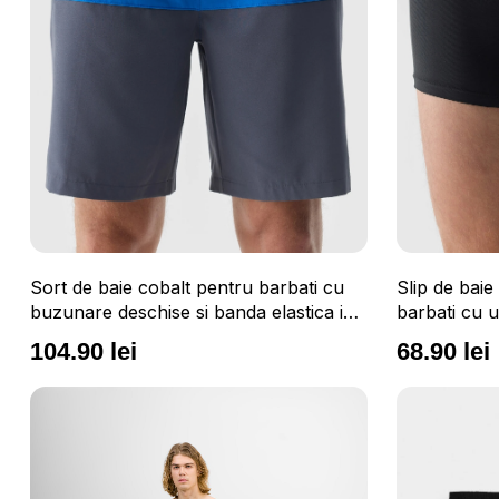
Sort de baie cobalt pentru barbati cu
Slip de bai
buzunare deschise si banda elastica in
barbati cu u
talie 4F
4F
104.90 lei
68.90 lei