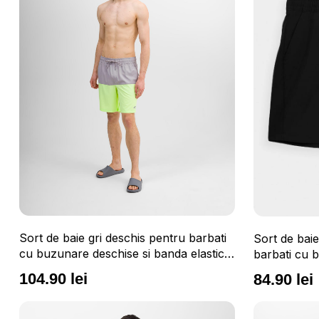
Sort de baie gri deschis pentru barbati
Sort de bai
cu buzunare deschise si banda elastica
barbati cu b
in talie 4F
reglabil 4F
104.90 lei
84.90 lei