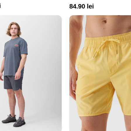
snur reglabil in talie 4F
i
84.90 lei