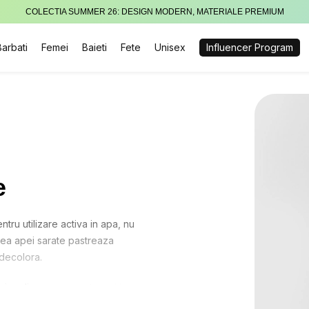
COLECTIA SUMMER 26: DESIGN MODERN, MATERIALE PREMIUM
Barbati
Femei
Baieti
Fete
Unisex
Influencer Program
e
ntru utilizare activa in apa, nu
iunea apei sarate pastreaza
 decolora.
 ies din apa, se scutura si in
ra o prindere sigura in timpul