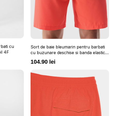
rbati cu
Sort de baie bleumarin pentru barbati
il 4F
cu buzunare deschise si banda elastica
in talie 4F
104.90 lei