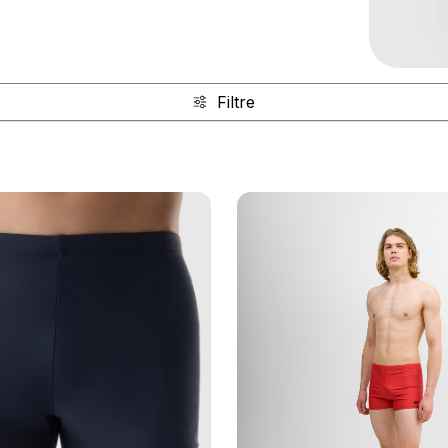
ic, si in variante boardshort
Filtre