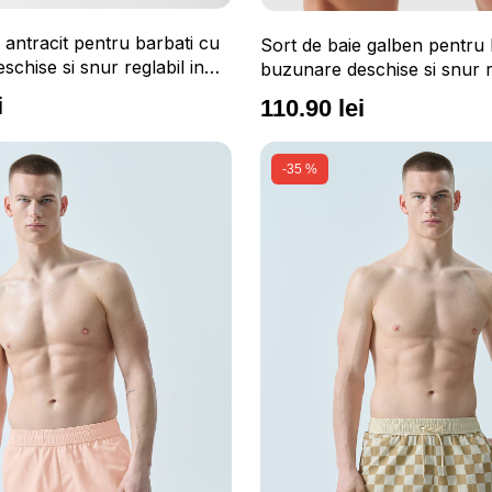
 antracit pentru barbati cu
Sort de baie galben pentru 
chise si snur reglabil in
buzunare deschise si snur re
talie 4F
i
110.90 lei
-35 %