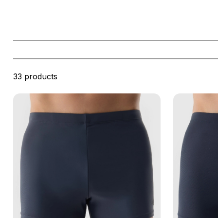
inotului sau al activitatilor acvatice.
Disponibile in modele scurte tip slip pentru competitii si inot tehn
mai lungi pentru plaja si purtare casuala.
33 products