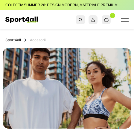
COLECTIA SUMMER 26: DESIGN MODERN, MATERIALE PREMIUM
0
Sport4all
Impartaseste
Pasiunea Pentru
Sport4all
Accesorii
Sport