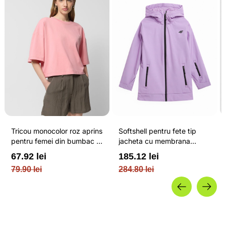
Tricou monocolor roz aprins
Softshell pentru fete tip
pentru femei din bumbac si
jacheta cu membrana
cu croiala boxy OUTHORN
impermeabila NEODRY 5
67.92 lei
185.12 lei
000 si permis de schi roz /
79.90 lei
284.80 lei
4F JUNIOR