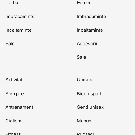
Barbati
Femei
Imbracaminte
Imbracaminte
Incaltaminte
Incaltaminte
Sale
Accesorii
Sale
Activitati
Unisex
Alergare
Bidon sport
Antrenament
Genti unisex
Ciclism
Manusi
Fitness
Rucsaci